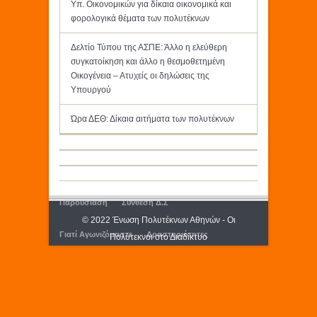
Υπ. Οικονομικών για δίκαια οικονομικά και
φορολογικά θέματα των πολυτέκνων
Δελτίο Τύπου της ΑΣΠΕ: Άλλο η ελεύθερη
συγκατοίκηση και άλλο η θεσμοθετημένη
Οικογένεια – Ατυχείς οι δηλώσεις της
Υπουργού
Ώρα ΔΕΘ: Δίκαια αιτήματα των πολυτέκνων
Παρουσίαση
Σύνθεση Δ.Σ
© 2022 Ένωση Πολυτέκνων Αθηνών - Οι
Γιατί Αγωνιζόμαστε
Δραστηριότητες
Πολύτεκνοι στο Διαδίκτυο
Εκδόσεις