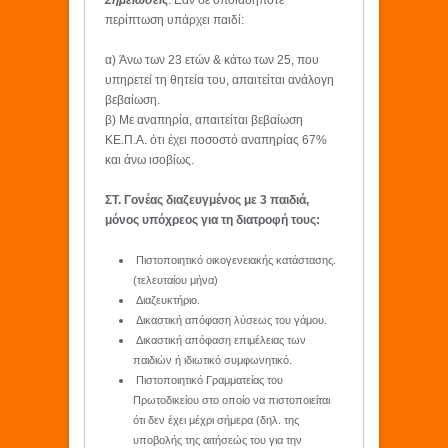
Σημειώσεις
: Εάν σε οποιαδήποτε
περίπτωση υπάρχει παιδί:
α) Άνω των 23 ετών & κάτω των 25, που
υπηρετεί τη θητεία του, απαιτείται ανάλογη
βεβαίωση.
β) Με αναπηρία, απαιτείται βεβαίωση
ΚΕ.Π.Α. ότι έχει ποσοστό αναπηρίας 67%
και άνω ισοβίως.
ΣΤ. Γονέας διαζευγμένος με 3 παιδιά,
μόνος υπόχρεος για τη διατροφή τους:
Πιστοποιητικό οικογενειακής κατάστασης.
(τελευταίου μήνα)
Διαζευκτήριο.
Δικαστική απόφαση λύσεως του γάμου.
Δικαστική απόφαση επιμέλειας των
παιδιών ή ιδιωτικό συμφωνητικό.
Πιστοποιητικό Γραμματείας του
Πρωτοδικείου στο οποίο να πιστοποιείται
ότι δεν έχει μέχρι σήμερα (δηλ. της
υποβολής της αιτήσεώς του για την