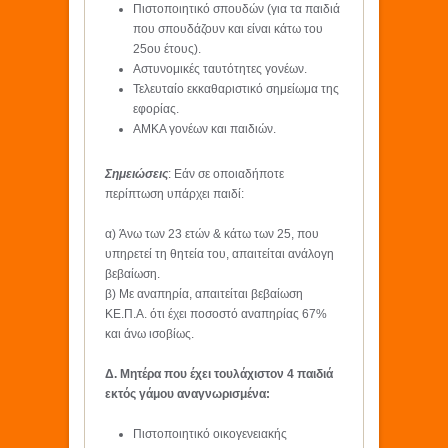
Πιστοποιητικό σπουδών (για τα παιδιά
που σπουδάζουν και είναι κάτω του
25ου έτους).
Αστυνομικές ταυτότητες γονέων.
Τελευταίο εκκαθαριστικό σημείωμα της
εφορίας.
ΑΜΚΑ γονέων και παιδιών.
Σημειώσεις
: Εάν σε οποιαδήποτε
περίπτωση υπάρχει παιδί:
α) Άνω των 23 ετών & κάτω των 25, που
υπηρετεί τη θητεία του, απαιτείται ανάλογη
βεβαίωση.
β) Με αναπηρία, απαιτείται βεβαίωση
ΚΕ.Π.Α. ότι έχει ποσοστό αναπηρίας 67%
και άνω ισοβίως.
Δ. Μητέρα που έχει τουλάχιστον 4 παιδιά
εκτός γάμου αναγνωρισμένα:
Πιστοποιητικό οικογενειακής