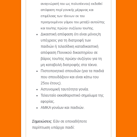
αναγνώρισή του ως πολυτέκνου) εκδοθεί
απόφαση περί γονικής μέριμνας και
επιμέλειας των τέκνων εκ του
προηγουμένου γάμου του μεταξύ αυτού/της
και του/της πρώην συζύγου του/της.
Δικαστική απόφαση ότι είναι μόνος/η
υπόχρεος για τη διατροφή των
παιδιών ή τελεσίδικη καταδικαστική
απόφαση Ποινικού δικαστηρίου σε
βάρος του/της πρώην συζύγου για τη
μη καταβολή διατροφής στα τέκνα.
Πιστοποιητικό σπουδών (για τα παιδιά
που σπουδάζουν και είναι κάτω του
25ου έτους).
Αστυνομική ταυτότητα γονέα.
Τελευταίο εκκαθαριστικό σημείωμα της
εφορίας.
ΑΜΚΑ γονέων και παιδιών.
Σημειώσεις
: Εάν σε οποιαδήποτε
περίπτωση υπάρχει παιδί: