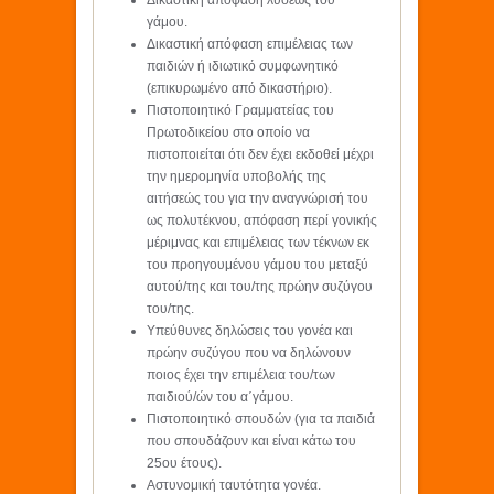
Δικαστική απόφαση λύσεως του
γάμου.
Δικαστική απόφαση επιμέλειας των
παιδιών ή ιδιωτικό συμφωνητικό
(επικυρωμένο από δικαστήριο).
Πιστοποιητικό Γραμματείας του
Πρωτοδικείου στο οποίο να
πιστοποιείται ότι δεν έχει εκδοθεί μέχρι
την ημερομηνία υποβολής της
αιτήσεώς του για την αναγνώρισή του
ως πολυτέκνου, απόφαση περί γονικής
μέριμνας και επιμέλειας των τέκνων εκ
του προηγουμένου γάμου του μεταξύ
αυτού/της και του/της πρώην συζύγου
του/της.
Υπεύθυνες δηλώσεις του γονέα και
πρώην συζύγου που να δηλώνουν
ποιος έχει την επιμέλεια του/των
παιδιού/ών του α΄γάμου.
Πιστοποιητικό σπουδών (για τα παιδιά
που σπουδάζουν και είναι κάτω του
25ου έτους).
Αστυνομική ταυτότητα γονέα.