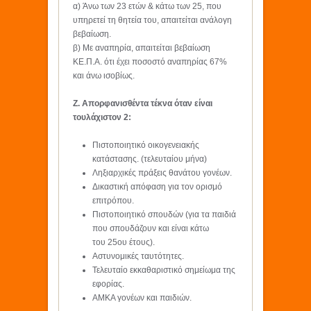
α) Άνω των 23 ετών & κάτω των 25, που
υπηρετεί τη θητεία του, απαιτείται ανάλογη
βεβαίωση.
β) Με αναπηρία, απαιτείται βεβαίωση
ΚΕ.Π.Α. ότι έχει ποσοστό αναπηρίας 67%
και άνω ισοβίως.
Ζ. Απορφανισθέντα τέκνα όταν είναι
τουλάχιστον 2:
Πιστοποιητικό οικογενειακής
κατάστασης. (τελευταίου μήνα)
Ληξιαρχικές πράξεις θανάτου γονέων.
Δικαστική απόφαση για τον ορισμό
επιτρόπου.
Πιστοποιητικό σπουδών (για τα παιδιά
που σπουδάζουν και είναι κάτω
του 25ου έτους).
Αστυνομικές ταυτότητες.
Τελευταίο εκκαθαριστικό σημείωμα της
εφορίας.
ΑΜΚΑ γονέων και παιδιών.