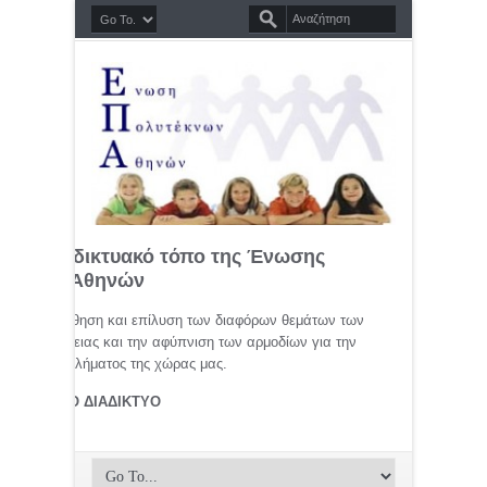
σημο διαδικτυακό τόπο της Ένωσης
τέκνων Αθηνών
μελέτη, προώθηση και επίλυση των διαφόρων θεμάτων των
ης οικογένειας και την αφύπνιση των αρμοδίων για την
αφικού προβλήματος της χώρας μας.
ΤΕΚΝΟΙ ΣΤΟ ΔΙΑΔΙΚΤΥΟ