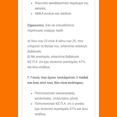
Τελευταίο εκκαθαριστικό σημείωμα της
εφορίας.
ΑΜΚΑ γονέων και παιδιών
Σημειώσεις
: Εάν σε οποιαδήποτε
περίπτωση υπάρχει παιδί:
α) Άνω των 23 ετών & κάτω των 25, που
υπηρετεί τη θητεία του, απαιτείται ανάλογη
βεβαίωση.
β) Με αναπηρία, απαιτείται βεβαίωση
ΚΕ.Π.Α. ότι έχει ποσοστό αναπηρίας 67%
και άνω ισοβίως.
Γ. Γονείς που έχουν τουλάχιστον 3 παιδιά
και ένας από τους δύο είναι ανάπηρος:
Πιστοποιητικό οικογενειακής
κατάστασης. (τελευταίου μήνα)
Πιστοποιητικό ΚΕ.Π.Α. ότι ο γονέας
έχει ποσοστό αναπηρίας 67% και άνω
ισοβίως.