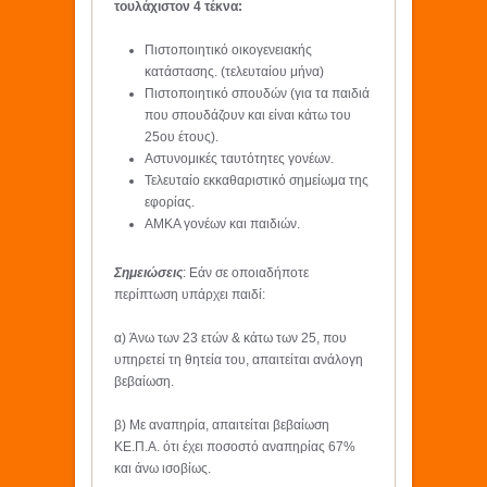
τουλάχιστον 4 τέκνα:
Πιστοποιητικό οικογενειακής
κατάστασης. (τελευταίου μήνα)
Πιστοποιητικό σπουδών (για τα παιδιά
που σπουδάζουν και είναι κάτω του
25ου έτους).
Αστυνομικές ταυτότητες γονέων.
Τελευταίο εκκαθαριστικό σημείωμα της
εφορίας.
ΑΜΚΑ γονέων και παιδιών.
Σημειώσεις
: Εάν σε οποιαδήποτε
περίπτωση υπάρχει παιδί:
α) Άνω των 23 ετών & κάτω των 25, που
υπηρετεί τη θητεία του, απαιτείται ανάλογη
βεβαίωση.
β) Με αναπηρία, απαιτείται βεβαίωση
ΚΕ.Π.Α. ότι έχει ποσοστό αναπηρίας 67%
και άνω ισοβίως.