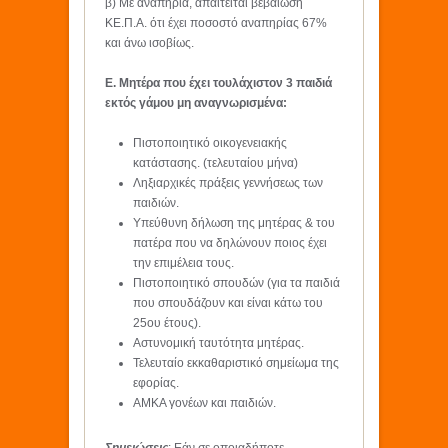
β) Με αναπηρία, απαιτείται βεβαίωση
ΚΕ.Π.Α. ότι έχει ποσοστό αναπηρίας 67%
και άνω ισοβίως.
Ε. Μητέρα που έχει τουλάχιστον 3 παιδιά
εκτός γάμου μη αναγνωρισμένα:
Πιστοποιητικό οικογενειακής
κατάστασης. (τελευταίου μήνα)
Ληξιαρχικές πράξεις γεννήσεως των
παιδιών.
Υπεύθυνη δήλωση της μητέρας & του
πατέρα που να δηλώνουν ποιος έχει
την επιμέλεια τους.
Πιστοποιητικό σπουδών (για τα παιδιά
που σπουδάζουν και είναι κάτω του
25ου έτους).
Αστυνομική ταυτότητα μητέρας.
Τελευταίο εκκαθαριστικό σημείωμα της
εφορίας.
ΑΜΚΑ γονέων και παιδιών.