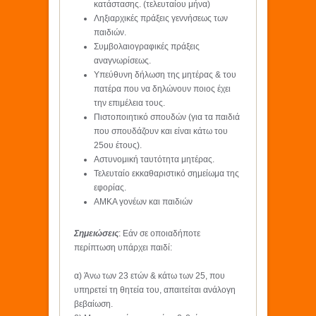
κατάστασης. (τελευταίου μήνα)
Ληξιαρχικές πράξεις γεννήσεως των
παιδιών.
Συμβολαιογραφικές πράξεις
αναγνωρίσεως.
Υπεύθυνη δήλωση της μητέρας & του
πατέρα που να δηλώνουν ποιος έχει
την επιμέλεια τους.
Πιστοποιητικό σπουδών (για τα παιδιά
που σπουδάζουν και είναι κάτω του
25ου έτους).
Αστυνομική ταυτότητα μητέρας.
Τελευταίο εκκαθαριστικό σημείωμα της
εφορίας.
ΑΜΚΑ γονέων και παιδιών
Σημειώσεις
: Εάν σε οποιαδήποτε
περίπτωση υπάρχει παιδί:
α) Άνω των 23 ετών & κάτω των 25, που
υπηρετεί τη θητεία του, απαιτείται ανάλογη
βεβαίωση.