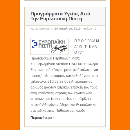
Προγράμματα Υγείας Από
Την Ευρωπαϊκή Πίστη
Ημ. Δημοσίευσης:
16 Απριλίου, 2015
|
σχόλιο :
0
Π Ρ Ο Γ ΡΑ Μ Μ
Α “ Ο , Τ Ι Κ Α Λ
Ο I V ”
Πρωτοβάθμια Περίθαλψη Μέσω
Συμβεβλημένου Δικτύου ΠΑΡΟΧΕΣ: 24ωρο
Συντονιστικό Κέντρο, με ιατρική κάλυψη για
παροχή πληροφοριών και καθοδήγηση στο
τηλέφωνο: 210 62 88 058 Απεριόριστος
αριθμός Δωρεάν ιατρικών επισκέψεων τους
εφημερεύοντες ιατρούς των εξωτερικών
ιατρείων των Νοσοκομείων του Ομίλου
Ιατρικό Αθηνών σε Αθήνα και Θεσσαλονίκη,
στις ειδικότητες Παθολόγου, Καρδι ...
›
Περισσότερα