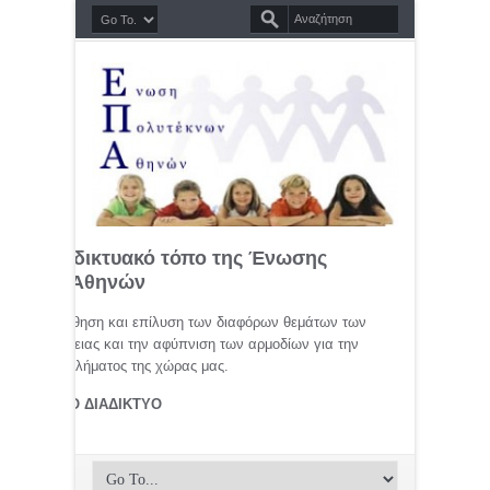
σημο διαδικτυακό τόπο της Ένωσης
τέκνων Αθηνών
μελέτη, προώθηση και επίλυση των διαφόρων θεμάτων των
ης οικογένειας και την αφύπνιση των αρμοδίων για την
αφικού προβλήματος της χώρας μας.
ΤΕΚΝΟΙ ΣΤΟ ΔΙΑΔΙΚΤΥΟ