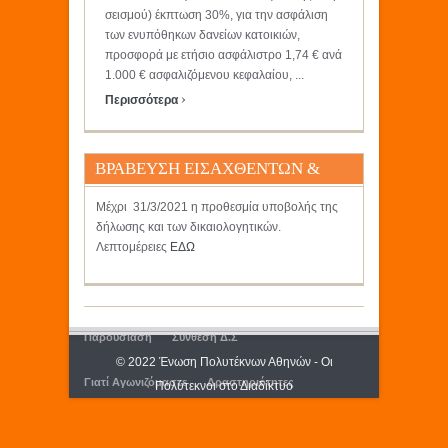
σεισμού) έκπτωση 30%, για την ασφάλιση
των ενυπόθηκων δανείων κατοικιών,
προσφορά με ετήσιο ασφάλιστρο 1,74 € ανά
1.000 € ασφαλιζόμενου κεφαλαίου, ...
›
Περισσότερα
ΒΡΑΒΕΥΣΗ ΕΙΣΑΧΘΕΝΤΩΝ &
ΠΤΥΧΙΟΥΧΩΝ 2020 & 2021
Μέχρι 31/3/2021 η προθεσμία υποβολής της
δήλωσης και των δικαιολογητικών.
Λεπτομέρειες
ΕΔΩ
Παρουσίαση
Σύνθεση Δ.Σ
© 2022 Ένωση Πολυτέκνων Αθηνών - Οι
Γιατί Αγωνιζόμαστε
Δραστηριότητες
Πολύτεκνοι στο Διαδίκτυο
Εκδόσεις