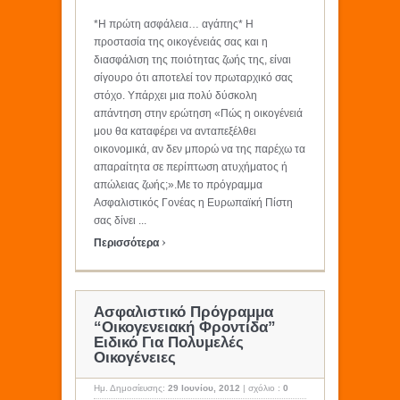
*Η πρώτη ασφάλεια… αγάπης* Η
προστασία της οικογένειάς σας και η
διασφάλιση της ποιότητας ζωής της, είναι
σίγουρο ότι αποτελεί τον πρωταρχικό σας
στόχο. Υπάρχει μια πολύ δύσκολη
απάντηση στην ερώτηση «Πώς η οικογένειά
μου θα καταφέρει να ανταπεξέλθει
οικονομικά, αν δεν μπορώ να της παρέχω τα
απαραίτητα σε περίπτωση ατυχήματος ή
απώλειας ζωής;».Με το πρόγραμμα
Ασφαλιστικός Γονέας η Ευρωπαϊκή Πίστη
σας δίνει ...
›
Περισσότερα
Ασφαλιστικό Πρόγραμμα
“Οικογενειακή Φροντίδα”
Ειδικό Για Πολυμελές
Οικογένειες
Ημ. Δημοσίευσης:
29 Ιουνίου, 2012
|
σχόλιο :
0