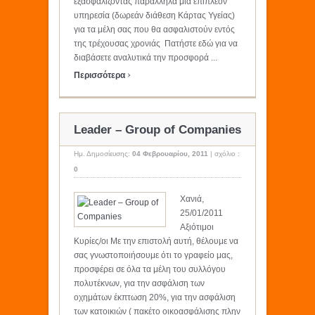
εξασφαλίζοντας παράλληλα μία επιπλέον
υπηρεσία (δωρεάν διάθεση Κάρτας Υγείας)
για τα μέλη σας που θα ασφαλιστούν εντός
της τρέχουσας χρονιάς Πατήστε εδώ για να
διαβάσετε αναλυτικά την προσφορά ...
›
Περισσότερα
Leader – Group of Companies
Ημ. Δημοσίευσης:
04 Φεβρουαρίου, 2011
|
σχόλιο :
0
Χανιά,
25/01/2011
Αξιότιμοι
Κυρίες/οι Με την επιστολή αυτή, θέλουμε να
σας γνωστοποιήσουμε ότι το γραφείο μας,
προσφέρει σε όλα τα μέλη του συλλόγου
πολυτέκνων, για την ασφάλιση των
οχημάτων έκπτωση 20%, για την ασφάλιση
των κατοικιών ( πακέτο οικοασφάλισης πλην