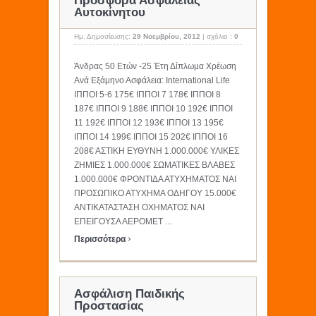
Προσφορά Ασφάλειας
Αυτοκίνητου
Ημ. Δημοσίευσης:
29 Νοεμβρίου, 2012
|
σχόλιο :
0
Άνδρας 50 Ετών -25 Έτη Δίπλωμα Χρέωση
Ανά Εξάμηνο Ασφάλεια: International Life
ΙΠΠΟΙ 5-6 175€ ΙΠΠΟΙ 7 178€ ΙΠΠΟΙ 8
187€ ΙΠΠΟΙ 9 188€ ΙΠΠΟΙ 10 192€ ΙΠΠΟΙ
11 192€ ΙΠΠΟΙ 12 193€ ΙΠΠΟΙ 13 195€
ΙΠΠΟΙ 14 199€ ΙΠΠΟΙ 15 202€ ΙΠΠΟΙ 16
208€ ΑΣΤΙΚΗ ΕΥΘΥΝΗ 1.000.000€ ΥΛΙΚΕΣ
ΖΗΜΙΕΣ 1.000.000€ ΣΩΜΑΤΙΚΕΣ ΒΛΑΒΕΣ
1.000.000€ ΦΡΟΝΤΙΔΑ ΑΤΥΧΗΜΑΤΟΣ ΝΑΙ
ΠΡΟΣΩΠΙΚΟ ΑΤΥΧΗΜΑ ΟΔΗΓΟΥ 15.000€
ΑΝΤΙΚΑΤΑΣΤΑΣΗ ΟΧΗΜΑΤΟΣ NAI
ΕΠΕΙΓΟΥΣΑ ΑΕΡΟΜΕΤ ...
›
Περισσότερα
Ασφάλιση Παιδικής
Προστασίας