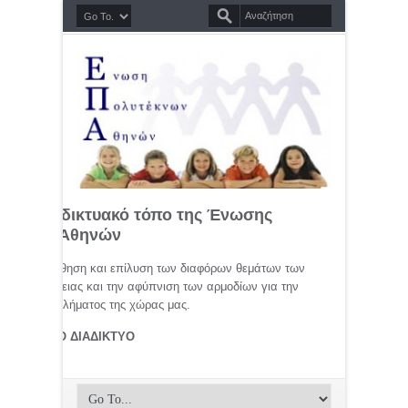
σημο διαδικτυακό τόπο της Ένωσης
τέκνων Αθηνών
μελέτη, προώθηση και επίλυση των διαφόρων θεμάτων των
ης οικογένειας και την αφύπνιση των αρμοδίων για την
αφικού προβλήματος της χώρας μας.
ΤΕΚΝΟΙ ΣΤΟ ΔΙΑΔΙΚΤΥΟ