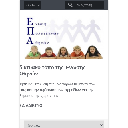
σημο διαδικτυακό τόπο της Ένωσης
τέκνων Αθηνών
μελέτη, προώθηση και επίλυση των διαφόρων θεμάτων των
ης οικογένειας και την αφύπνιση των αρμοδίων για την
αφικού προβλήματος της χώρας μας.
ΤΕΚΝΟΙ ΣΤΟ ΔΙΑΔΙΚΤΥΟ