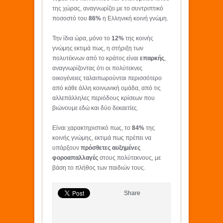
της χώρας, αναγνωρίζει με το συντριπτικό
ποσοστό του
86%
η Ελληνική κοινή γνώμη.
Την ίδια ώρα, μόνο το
12%
της κοινής
γνώμης εκτιμά πως, η στήριξη των
πολυτέκνων από το κράτος είναι
επαρκής
,
αναγνωρίζοντας ότι οι πολύτεκνες
οικογένειες ταλαιπωρούνται περισσότερο
από κάθε άλλη κοινωνική ομάδα, από τις
αλλεπάλληλες περιόδους κρίσεων που
βιώνουμε εδώ και δύο δεκαετίες.
Είναι χαρακτηριστικό πως, το
84%
της
κοινής γνώμης, εκτιμά πως πρέπει να
υπάρξουν
πρόσθετες αυξημένες
φοροαπαλλαγές
στους πολύτεκνους, με
βάση το πλήθος των παιδιών τους.
Share