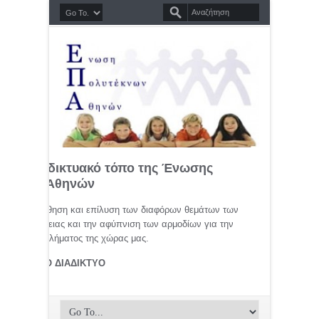
σημο διαδικτυακό τόπο της Ένωσης
τέκνων Αθηνών
μελέτη, προώθηση και επίλυση των διαφόρων θεμάτων των
ης οικογένειας και την αφύπνιση των αρμοδίων για την
αφικού προβλήματος της χώρας μας.
ΤΕΚΝΟΙ ΣΤΟ ΔΙΑΔΙΚΤΥΟ