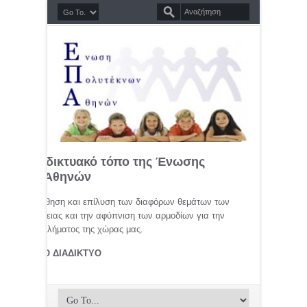
σημο διαδικτυακό τόπο της Ένωσης
τέκνων Αθηνών
μελέτη, προώθηση και επίλυση των διαφόρων θεμάτων των
ης οικογένειας και την αφύπνιση των αρμοδίων για την
αφικού προβλήματος της χώρας μας.
ΤΕΚΝΟΙ ΣΤΟ ΔΙΑΔΙΚΤΥΟ