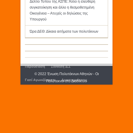
Δελτίο Τύπου της ΑΣΠΕ: Άλλο η ελεύθερη
συγκατοίκηση και άλλο η θεσμοθετημένη
Οικογένεια – Ατυχείς οι δηλώσεις της
Υπουργού
Ώρα ΔΕΘ: Δίκαια αιτήματα των πολυτέκνων
Παρουσίαση
Σύνθεση Δ.Σ
© 2022 Ένωση Πολυτέκνων Αθηνών - Οι
Γιατί Αγωνιζόμαστε
Δραστηριότητες
Πολύτεκνοι στο Διαδίκτυο
Εκδόσεις