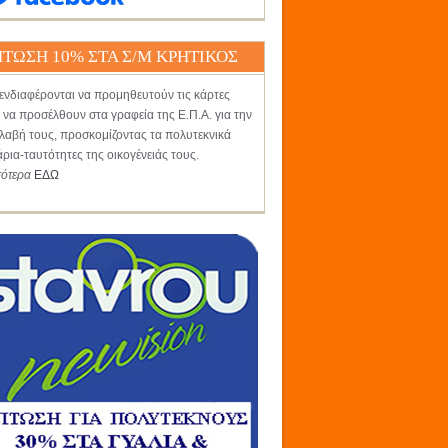
ΤΩΣΗ 10% ΣΤΑ Σ/Μ ΚΡΗΤΙΚΟΣ
ενδιαφέρονται να προμηθευτούν τις κάρτες
 να προσέλθουν στα γραφεία της Ε.Π.Α. για την
αβή τους, προσκομίζοντας τα πολυτεκνικά
άρια-ταυτότητες της οικογένειάς τους.
σότερα
ΕΔΩ