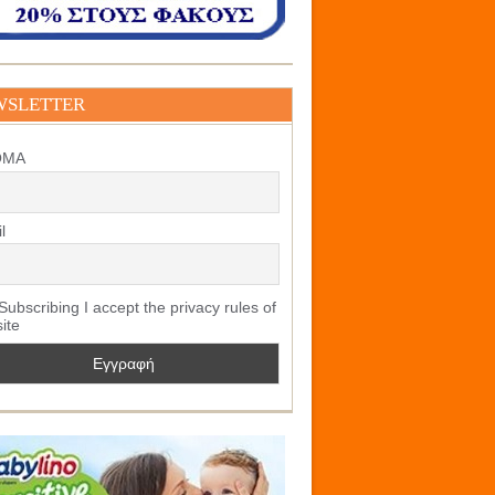
WSLETTER
ΟΜΑ
l
ubscribing I accept the privacy rules of
site