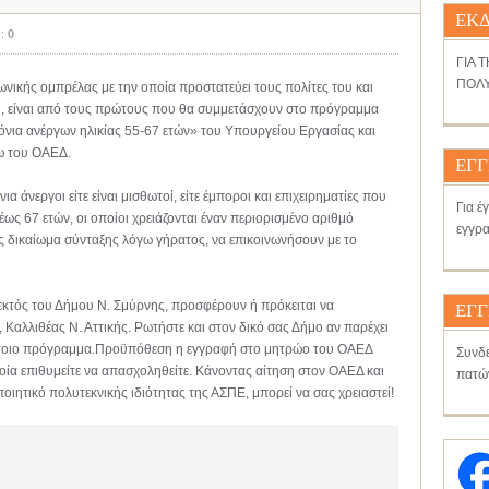
ΕΚΔ
 :
0
ΓΙΑ 
ΠΟΛΥ
ωνικής ομπρέλας με την οποία προστατεύει τους πολίτες του και
ού, είναι από τους πρώτους που θα συμμετάσχουν στο πρόγραμμα
ια ανέργων ηλικίας 55-67 ετών» του Υπουργείου Εργασίας και
ω του ΟΑΕΔ.
ΕΓΓ
α άνεργοι είτε είναι μισθωτοί, είτε έμποροι και επιχειρηματίες που
Για έ
 έως 67 ετών, οι οποίοι χρειάζονται έναν περιορισμένο αριθμό
εγγρα
 δικαίωμα σύνταξης λόγω γήρατος, να επικοινωνήσουν με το
κτός του Δήμου Ν. Σμύρνης, προσφέρουν ή πρόκειται να
ΕΓΓ
Καλλιθέας Ν. Αττικής. Ρωτήστε και στον δικό σας Δήμο αν παρέχει
 τέτοιο πρόγραμμα.Προϋπόθεση η εγγραφή στο μητρώο του ΟΑΕΔ
Συνδε
οία επιθυμείτε να απασχοληθείτε. Κάνοντας αίτηση στον ΟΑΕΔ και
πατώ
ποιητικό πολυτεκνικής ιδιότητας της ΑΣΠΕ, μπορεί να σας χρειαστεί!