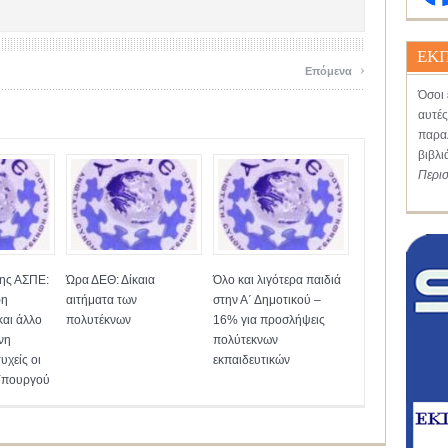
ΕΚΠ
›
Επόμενα
Όσοι 
αυτές
παραλ
βιβλι
Περι
της ΑΣΠΕ:
Ώρα ΔΕΘ: Δίκαια
Όλο και λιγότερα παιδιά
ρη
αιτήματα των
στην Α΄ Δημοτικού –
και άλλο
πολυτέκνων
16% για προσλήψεις
νη
πολύτεκνων
υχείς οι
εκπαιδευτικών
 Υπουργού