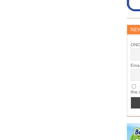
NE
ΟΝ
Emai
S
this 