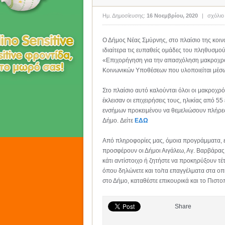
Ημ. Δημοσίευσης:
16 Νοεμβρίου, 2020
|
σχόλιο
Ο Δήμος Νέας Σμύρνης, στο πλαίσιο της κοιν
ιδιαίτερα τις ευπαθείς ομάδες του πληθυσμ
«Επιχορήγηση για την απασχόληση μακροχρόν
Κοινωνικών Υποθέσεων που υλοποιείται μέσ
Στο πλαίσιο αυτό καλούνται όλοι οι μακροχρόνι
έκλεισαν οι επιχειρήσεις τους, ηλικίας από 55
ενσήμων προκειμένου να θεμελιώσουν πλήρες
Δήμο. Δείτε
ΕΔΩ
Από πληροφορίες μας, όμοια προγράμματα, ε
προσφέρουν οι Δήμοι Αιγάλεω, Αγ. Βαρβάρας, 
κάτι αντίστοιχο ή ζητήστε να προκηρύξουν
όπου δηλώνετε και το/τα επαγγέλματα στα οπ
στο Δήμο, καταθέστε επικουρικά και το Πιστο
Share