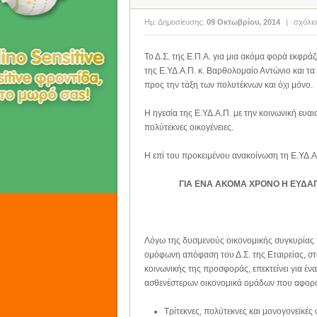
Ημ. Δημοσίευσης:
09 Οκτωβρίου, 2014
|
σχόλιο
Το Δ.Σ. της Ε.Π.Α. για μια ακόμα φορά εκφρά
της Ε.ΥΔ.Α.Π. κ. Βαρθολομαίο Αντώνιο και τα 
προς την τάξη των πολυτέκνων και όχι μόνο.
Η ηγεσία της Ε.ΥΔ.Α.Π. με την κοινωνική ευαισ
πολύτεκνες οικογένειες.
Η επί του προκειμένου ανακοίνωση τη Ε.ΥΔ.Α
ΓΙΑ ΕΝΑ ΑΚΟΜΑ ΧΡΟΝΟ Η ΕΥΔΑΠ 
Λόγω της δυσμενούς οικονομικής συγκυρίας π
ομόφωνη απόφαση του Δ.Σ. της Εταιρείας, στ
κοινωνικής της προσφοράς, επεκτείνει για έ
ασθενέστερων οικονομικά ομάδων που αφορά
Τρίτεκνες, πολύτεκνες και μονογονεϊκές ο