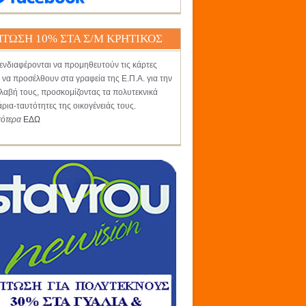
ΤΩΣΗ 10% ΣΤΑ Σ/Μ ΚΡΗΤΙΚΟΣ
ενδιαφέρονται να προμηθευτούν τις κάρτες
 να προσέλθουν στα γραφεία της Ε.Π.Α. για την
αβή τους, προσκομίζοντας τα πολυτεκνικά
άρια-ταυτότητες της οικογένειάς τους.
σότερα
ΕΔΩ