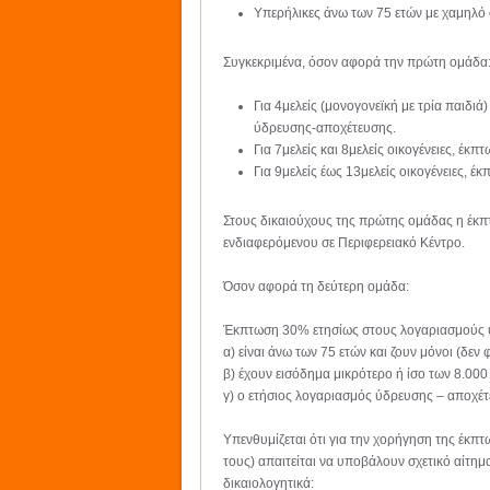
Υπερήλικες άνω των 75 ετών με χαμηλό 
Συγκεκριμένα, όσον αφορά την πρώτη ομάδα
Για 4μελείς (μονογονεϊκή με τρία παιδι
ύδρευσης-αποχέτευσης.
Για 7μελείς και 8μελείς οικογένειες, 
Για 9μελείς έως 13μελείς οικογένειες,
Στους δικαιούχους της πρώτης ομάδας η έκπτ
ενδιαφερόμενου σε Περιφερειακό Κέντρο.
Όσον αφορά τη δεύτερη ομάδα:
Έκπτωση 30% ετησίως στους λογαριασμούς 
α) είναι άνω των 75 ετών και ζουν μόνοι (δεν 
β) έχουν εισόδημα μικρότερο ή ίσο των 8.000 
γ) ο ετήσιος λογαριασμός ύδρευσης – αποχέτ
Υπενθυμίζεται ότι για την χορήγηση της έκπτ
τους) απαιτείται να υποβάλουν σχετικό αίτη
δικαιολογητικά: