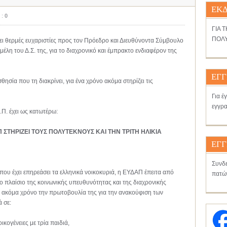
ΕΚΔ
 :
0
ΓΙΑ 
ΠΟΛΥ
ζει θερμές ευχαριστίες προς τον Πρόεδρο και Διευθύνοντα Σύμβουλο
μέλη του Δ.Σ. της, για το διαχρονικό και έμπρακτο ενδιαφέρον της
ΕΓΓ
θησία που τη διακρίνει, για ένα χρόνο ακόμα στηρίζει τις
Για έ
εγγρα
.Π. έχει ως κατωτέρω:
ΣΤΗΡΙΖΕΙ ΤΟΥΣ ΠΟΛΥΤΕΚΝΟΥΣ ΚΑΙ ΤΗΝ ΤΡΙΤΗ ΗΛΙΚΙΑ
ΕΓΓ
Συνδε
ου έχει επηρεάσει τα ελληνικά νοικοκυριά, η ΕΥΔΑΠ έπειτα από
πατώ
ο πλαίσιο της κοινωνικής υπευθυνότητας και της διαχρονικής
να ακόμα χρόνο την πρωτοβουλία της για την ανακούφιση των
 σε:
ικογένειες με τρία παιδιά,