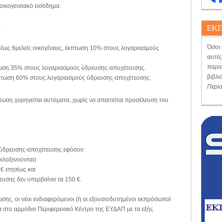
οικογενειακό εισόδημα.
ΕΚΠ
:
Όσοι 
ά) έως 6μελείς οικογένειες, έκπτωση 10% στους λογαριασμούς
αυτές
παραλ
έκπτωση 35% στους λογαριασμούς ύδρευσης-αποχέτευσης.
βιβλι
 έκπτωση 60% στους λογαριασμούς ύδρευσης-αποχέτευσης.
Περι
ωση χορηγείται αυτόματα, χωρίς να απαιτείται προσέλευση του
ύδρευσης-αποχέτευσης εφόσον:
φιλοξενούνται)
€ ετησίως και
ευσης δεν υπερβαίνει τα 150 €.
ωσης, οι νέοι ενδιαφερόμενοι (ή οι εξουσιοδοτημένοι εκπρόσωποί
μα στο αρμόδιο Περιφερειακό Κέντρο της ΕΥΔΑΠ με τα εξής