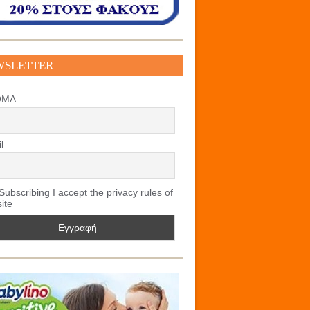
WSLETTER
ΟΜΑ
l
ubscribing I accept the privacy rules of
site