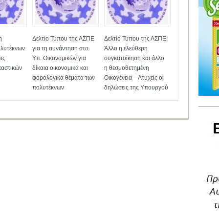
η
Δελτίο Τύπου της ΑΣΠΕ
Δελτίο Τύπου της ΑΣΠΕ:
λυτέκνων
για τη συνάντηση στο
Άλλο η ελεύθερη
ις
Υπ. Οικονομικών για
συγκατοίκηση και άλλο
καστικών
δίκαια οικονομικά και
η θεσμοθετημένη
φορολογικά θέματα των
Οικογένεια – Ατυχείς οι
πολυτέκνων
δηλώσεις της Υπουργού