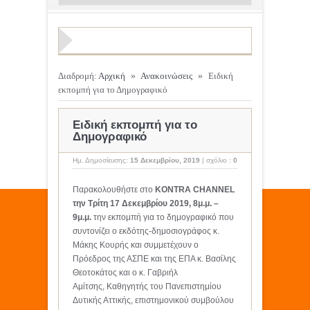
Διαδρομή:
Αρχική
»
Ανακοινώσεις
»
Ειδική
εκπομπή για το Δημογραφικό
Ειδική εκπομπή για το
Δημογραφικό
Ημ. Δημοσίευσης:
15 Δεκεμβρίου, 2019
|
σχόλιο :
0
Παρακολουθήστε στο
KONTRA CHANNEL
την
Τρίτη 17 Δεκεμβρίου 2019, 8μ.μ. –
9μ.μ.
την εκπομπή για το δημογραφικό που
συντονίζει ο εκδότης-δημοσιογράφος κ.
Μάκης Κουρής και συμμετέχουν ο
Πρόεδρος της ΑΣΠΕ και της ΕΠΑ κ. Βασίλης
Θεοτοκάτος και ο κ. Γαβριήλ
Αμίτσης,
Καθηγητής του
Πανεπιστημίου
Δυτικής Αττικής, επιστημονικού συμβούλου