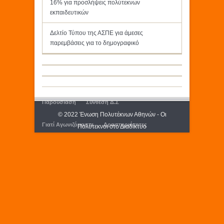
16% για προσλήψεις πολύτεκνων
εκπαιδευτικών
Δελτίο Τύπου της ΑΣΠΕ για άμεσες
παρεμβάσεις για το δημογραφικό
Παρουσίαση
Σύνθεση Δ.Σ
© 2022 Ένωση Πολυτέκνων Αθηνών - Οι
Γιατί Αγωνιζόμαστε
Δραστηριότητες
Πολύτεκνοι στο Διαδίκτυο
Εκδόσεις