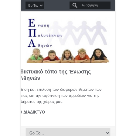
σημο διαδικτυακό τόπο της Ένωσης
τέκνων Αθηνών
μελέτη, προώθηση και επίλυση των διαφόρων θεμάτων των
ης οικογένειας και την αφύπνιση των αρμοδίων για την
αφικού προβλήματος της χώρας μας.
ΤΕΚΝΟΙ ΣΤΟ ΔΙΑΔΙΚΤΥΟ