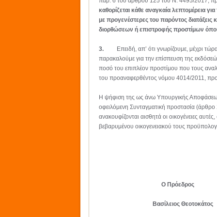
παρ. 6 του άρθρου 125 του Ν. 4495/2017, 
καθορίζεται κάθε αναγκαία λεπτομέρεια γ
με προγενέστερες του παρόντος διατάξεις κα
διορθώσεων ή επιστροφής προστίμων όπου 
3.
Επειδή, απ’ ότι γνωρίζουμε, μέχρι τώ
παρακαλούμε για την επίσπευση της εκδόσεώς 
ποσό του επιπλέον προστίμου που τους αναλ
του προαναφερθέντος νόμου 4014/2011, προκ
Η ψήφιση της ως άνω Υπουργικής Αποφάσεως,
οφειλόμενη Συνταγματική προστασία (άρθρο 2
ανακουφίζονται αισθητά οι οικογένειες αυτές
βεβαρυμένου οικογενειακού τους προϋπολογι
Ο Πρόεδρος Γ
Βασίλειος Θεοτοκάτο