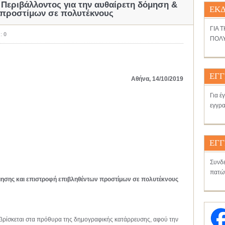
Περιβάλλοντος για την αυθαίρετη δόμηση &
ΕΚΔ
 προστίμων σε πολυτέκνους
ΓΙΑ 
 :
0
ΠΟΛΥ
ΕΓΓ
Αθήνα, 14/10/2019
Για έ
εγγρα
ηδάκη
ΕΓΓ
Συνδε
πατώ
μησης και επιστροφή επιβληθέντων προστίμων σε πολυτέκνους
 βρίσκεται στα πρόθυρα της δημογραφικής κατάρρευσης, αφού την