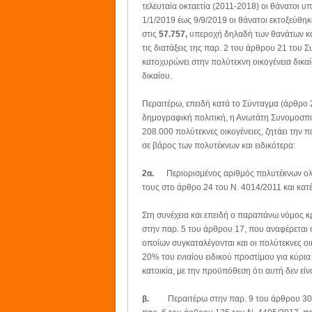
τελευταία οκταετία (2011-2018) οι θάνατοι υ
1/1/2019 έως 9/9/2019 οι θάνατοι εκτοξεύθηκ
στις
57.757,
υπεροχή δηλαδή των θανάτων κ
τις διατάξεις της παρ. 2 του άρθρου 21 του
κατοχυρώνει στην πολύτεκνη οικογένεια δικαί
δικαίου.
Περαιτέρω, επειδή κατά το Σύνταγμα (άρθρο 2
δημογραφική πολιτική, η Ανωτάτη Συνομοσπ
208.000 πολύτεκνες οικογένειες, ζητάει την 
σε βάρος των πολυτέκνων και ειδικότερα:
2α.
Περιορισμένος αριθμός πολυτέκνων ο
τους στο άρθρο 24 του Ν. 4014/2011 και κα
Στη συνέχεια και επειδή ο παραπάνω νόμος κ
στην παρ. 5 του άρθρου 17, που αναφέρεται 
οποίων συγκαταλέγονται και οι πολύτεκνες ο
20% του ενιαίου ειδικού προστίμου για κύρια
κατοικία, με την προϋπόθεση ότι αυτή δεν είν
β.
Περαιτέρω στην παρ. 9 του άρθρου 30 το