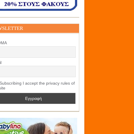
WSLETTER
ΟΜΑ
l
ubscribing I accept the privacy rules of
site