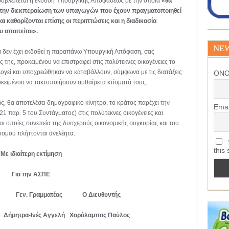
προβλέπεται η έκδοση Υπουργικής Αποφάσεως με την οποία
«θα
ια την διεκπεραίωση των υπαγωγών που έχουν πραγματοποιηθεί
ι καθορίζονται επίσης οι περιπτώσεις και η διαδικασία
απαιτείται».
NE
ρα δεν έχει εκδοθεί η παραπάνω Υπουργική Απόφαση, σας
της, προκειμένου να επιστραφεί στις πολύτεκνες οικογένειες το
ογεί και υποχρεώθηκαν να καταβάλλουν, σύμφωνα με τις διατάξεις
ΟΝ
ειμένου να τακτοποιήσουν αυθαίρετα κτίσματά τους.
 θα αποτελέσει δημογραφικό κίνητρο, το κράτος παρέχει την
Emai
1 παρ. 5 του Συντάγματος) στις πολύτεκνες οικογένειες και
, οι οποίες συνεπεία της δυσχερούς οικονομικής συγκυρίας και του
σμού πλήττονται ανελέητα.
S
this 
Με ιδιαίτερη εκτίμηση
Για την ΑΣΠΕ
εν. Γραμματέας Ο Διευθυντής
ς Δήμητρα-Ινές Αγγελή Χαράλαμπος Παύλος