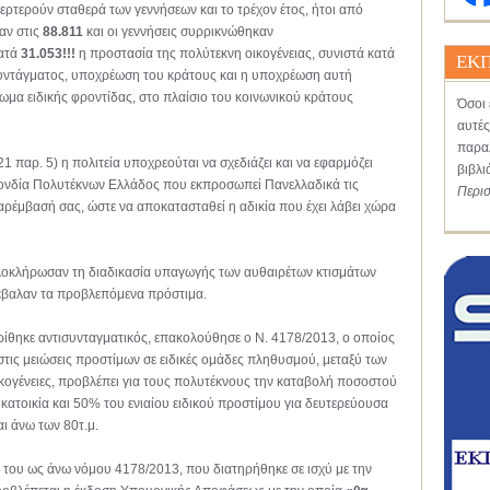
περτερούν σταθερά των γεννήσεων και το τρέχον έτος, ήτοι από
αν στις
88.811
και οι γεννήσεις συρρικνώθηκαν
ατά
31.053!!!
η προστασία της πολύτεκνη οικογένειας, συνιστά κατά
ΕΚΠ
 Συντάγματος, υποχρέωση του κράτους και η υποχρέωση αυτή
ωμα ειδικής φροντίδας, στο πλαίσιο του κοινωνικού κράτους
Όσοι 
αυτές
παραλ
1 παρ. 5) η πολιτεία υποχρεούται να σχεδιάζει και να εφαρμόζει
βιβλι
ονδία Πολυτέκνων Ελλάδος που εκπροσωπεί Πανελλαδικά τις
Περι
παρέμβασή σας, ώστε να αποκατασταθεί η αδικία που έχει λάβει χώρα
λοκλήρωσαν τη διαδικασία υπαγωγής των αυθαιρέτων κτισμάτων
τέβαλαν τα προβλεπόμενα πρόστιμα.
ρίθηκε αντισυνταγματικός, επακολούθησε ο Ν. 4178/2013, ο οποίος
στις μειώσεις προστίμων σε ειδικές ομάδες πληθυσμού, μεταξύ των
ικογένειες, προβλέπει για τους πολυτέκνους την καταβολή ποσοστού
 κατοικία και 50% του ενιαίου ειδικού προστίμου για δευτερεύουσα
αι άνω των 80τ.μ.
υ ως άνω νόμου 4178/2013, που διατηρήθηκε σε ισχύ με την