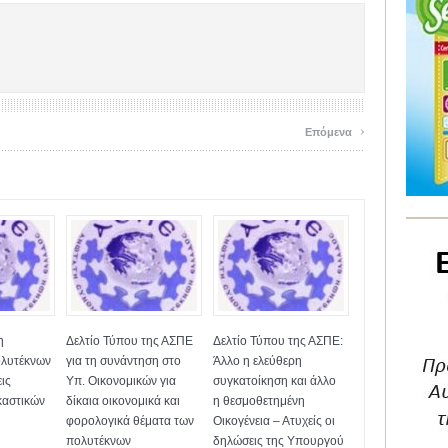
›
Επόμενα
η
Δελτίο Τύπου της ΑΣΠΕ
Δελτίο Τύπου της ΑΣΠΕ:
λυτέκνων
για τη συνάντηση στο
Άλλο η ελεύθερη
ις
Υπ. Οικονομικών για
συγκατοίκηση και άλλο
καστικών
δίκαια οικονομικά και
η θεσμοθετημένη
φορολογικά θέματα των
Οικογένεια – Ατυχείς οι
πολυτέκνων
δηλώσεις της Υπουργού