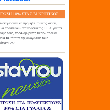
ΤΩΣΗ 10% ΣΤΑ Σ/Μ ΚΡΗΤΙΚΟΣ
ενδιαφέρονται να προμηθευτούν τις κάρτες
 να προσέλθουν στα γραφεία της Ε.Π.Α. για την
αβή τους, προσκομίζοντας τα πολυτεκνικά
άρια-ταυτότητες της οικογένειάς τους.
σότερα
ΕΔΩ