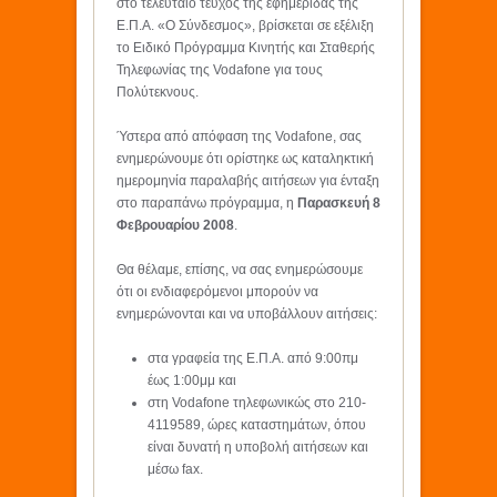
στο τελευταίο τεύχος της εφημερίδας της
Ε.Π.Α. «Ο Σύνδεσμος», βρίσκεται σε εξέλιξη
το Ειδικό Πρόγραμμα Κινητής και Σταθερής
Τηλεφωνίας της Vodafone για τους
Πολύτεκνους.
Ύστερα από απόφαση της Vodafone, σας
ενημερώνουμε ότι ορίστηκε ως καταληκτική
ημερομηνία παραλαβής αιτήσεων για ένταξη
στο παραπάνω πρόγραμμα, η
Παρασκευή 8
Φεβρουαρίου 2008
.
Θα θέλαμε, επίσης, να σας ενημερώσουμε
ότι οι ενδιαφερόμενοι μπορούν να
ενημερώνονται και να υποβάλλουν αιτήσεις:
στα γραφεία της Ε.Π.Α. από 9:00πμ
έως 1:00μμ και
στη Vodafone τηλεφωνικώς στο 210-
4119589, ώρες καταστημάτων, όπου
είναι δυνατή η υποβολή αιτήσεων και
μέσω fax.