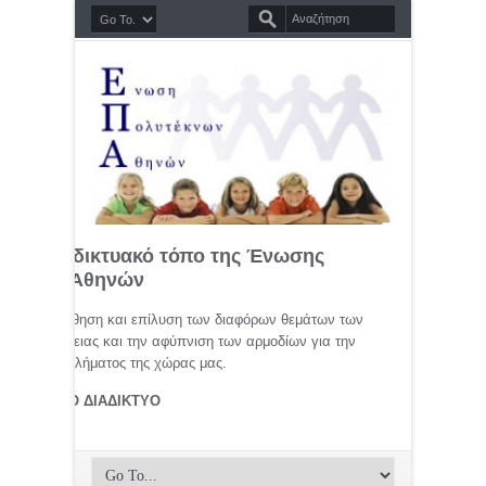
σημο διαδικτυακό τόπο της Ένωσης
τέκνων Αθηνών
μελέτη, προώθηση και επίλυση των διαφόρων θεμάτων των
ης οικογένειας και την αφύπνιση των αρμοδίων για την
αφικού προβλήματος της χώρας μας.
ΤΕΚΝΟΙ ΣΤΟ ΔΙΑΔΙΚΤΥΟ