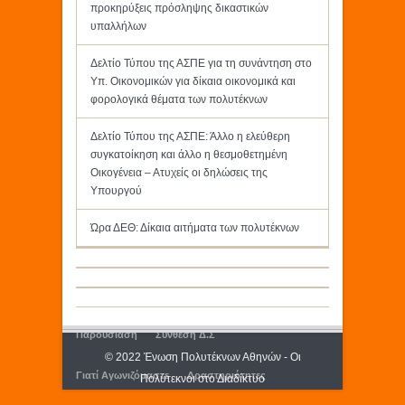
προκηρύξεις πρόσληψης δικαστικών
υπαλλήλων
Δελτίο Τύπου της ΑΣΠΕ για τη συνάντηση στο
Υπ. Οικονομικών για δίκαια οικονομικά και
φορολογικά θέματα των πολυτέκνων
Δελτίο Τύπου της ΑΣΠΕ: Άλλο η ελεύθερη
συγκατοίκηση και άλλο η θεσμοθετημένη
Οικογένεια – Ατυχείς οι δηλώσεις της
Υπουργού
Ώρα ΔΕΘ: Δίκαια αιτήματα των πολυτέκνων
Παρουσίαση
Σύνθεση Δ.Σ
© 2022 Ένωση Πολυτέκνων Αθηνών - Οι
Γιατί Αγωνιζόμαστε
Δραστηριότητες
Πολύτεκνοι στο Διαδίκτυο