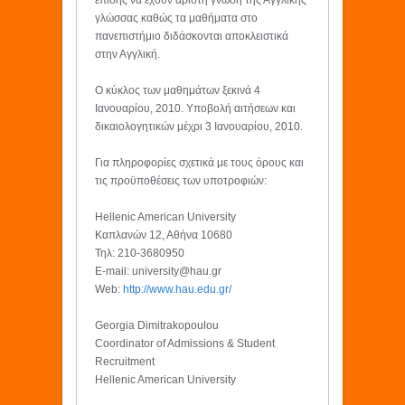
επίσης να έχουν άριστη γνώση της Αγγλικής
γλώσσας καθώς τα μαθήματα στο
πανεπιστήμιο διδάσκονται αποκλειστικά
στην Αγγλική.
Ο κύκλος των μαθημάτων ξεκινά 4
Ιανουαρίου, 2010. Υποβολή αιτήσεων και
δικαιολογητικών μέχρι 3 Ιανουαρίου, 2010.
Για πληροφορίες σχετικά με τους όρους και
τις προϋποθέσεις των υποτροφιών:
Hellenic American University
Καπλανών 12, Αθήνα 10680
Τηλ: 210-3680950
E-mail: university@hau.gr
Web:
http://www.hau.edu.gr/
Georgia Dimitrakopoulou
Coordinator of Admissions & Student
Recruitment
Hellenic American University