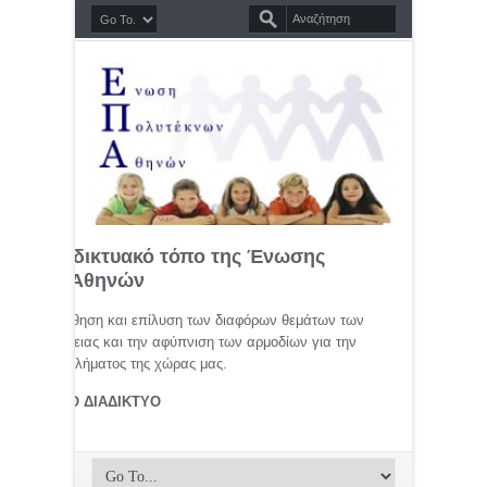
σημο διαδικτυακό τόπο της Ένωσης
τέκνων Αθηνών
μελέτη, προώθηση και επίλυση των διαφόρων θεμάτων των
ης οικογένειας και την αφύπνιση των αρμοδίων για την
αφικού προβλήματος της χώρας μας.
ΤΕΚΝΟΙ ΣΤΟ ΔΙΑΔΙΚΤΥΟ