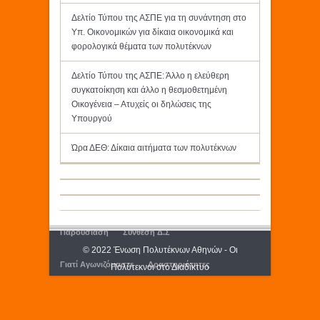
Δελτίο Τύπου της ΑΣΠΕ για τη συνάντηση στο
Υπ. Οικονομικών για δίκαια οικονομικά και
φορολογικά θέματα των πολυτέκνων
Δελτίο Τύπου της ΑΣΠΕ: Άλλο η ελεύθερη
συγκατοίκηση και άλλο η θεσμοθετημένη
Οικογένεια – Ατυχείς οι δηλώσεις της
Υπουργού
Ώρα ΔΕΘ: Δίκαια αιτήματα των πολυτέκνων
Παρουσίαση
Σύνθεση Δ.Σ
© 2022 Ένωση Πολυτέκνων Αθηνών - Οι
Γιατί Αγωνιζόμαστε
Δραστηριότητες
Πολύτεκνοι στο Διαδίκτυο
Εκδόσεις