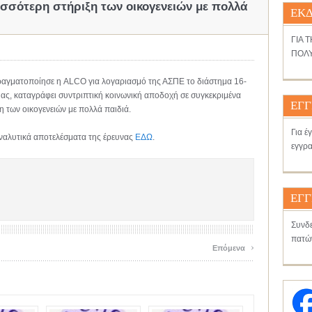
ισσότερη στήριξη των οικογενειών με πολλά
ΕΚΔ
ΓΙΑ 
ΠΟΛΥ
ραγματοποίησε η ALCO για λογαριασμό της ΑΣΠΕ το διάστημα 16-
ας, καταγράφει συντριπτική κοινωνική αποδοχή σε συγκεκριμένα
ΕΓΓ
η των οικογενειών με πολλά παιδιά.
Για έ
αναλυτικά αποτελέσματα της έρευνας
ΕΔΩ
.
εγγρα
ΕΓΓ
Συνδε
πατώ
›
Επόμενα