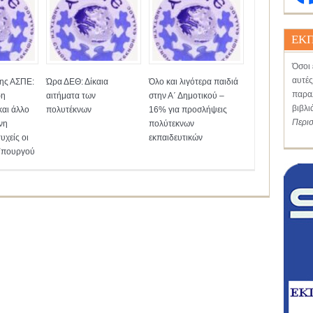
ΕΚΠ
Όσοι 
αυτές
της ΑΣΠΕ:
Ώρα ΔΕΘ: Δίκαια
Όλο και λιγότερα παιδιά
παραλ
ρη
αιτήματα των
στην Α΄ Δημοτικού –
βιβλι
και άλλο
πολυτέκνων
16% για προσλήψεις
Περι
νη
πολύτεκνων
υχείς οι
εκπαιδευτικών
 Υπουργού