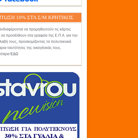
ΤΩΣΗ 10% ΣΤΑ Σ/Μ ΚΡΗΤΙΚΟΣ
ενδιαφέρονται να προμηθευτούν τις κάρτες
 να προσέλθουν στα γραφεία της Ε.Π.Α. για την
αβή τους, προσκομίζοντας τα πολυτεκνικά
άρια-ταυτότητες της οικογένειάς τους.
σότερα
ΕΔΩ