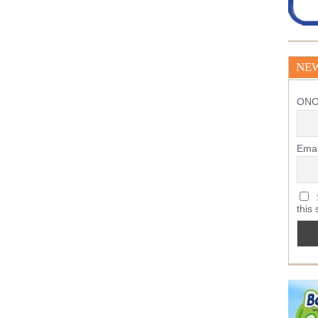
NE
ΟΝ
Emai
S
this 