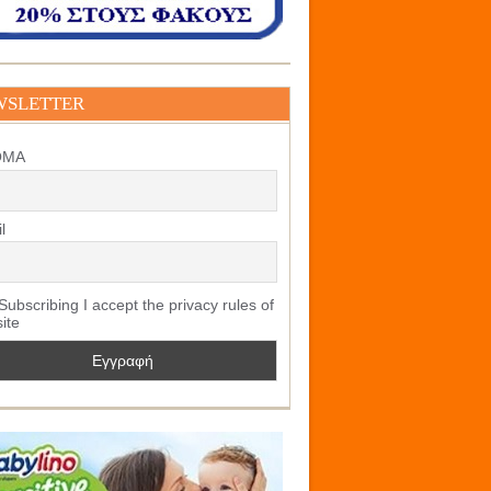
WSLETTER
ΟΜΑ
l
ubscribing I accept the privacy rules of
site