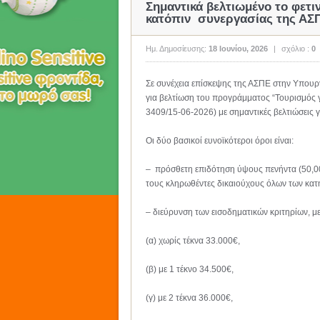
Σημαντικά βελτιωμένο το φε
κατόπιν συνεργασίας της ΑΣΠ
Ημ. Δημοσίευσης:
18 Ιουνίου, 2026
|
σχόλιο :
0
Σε συνέχεια επίσκεψης της ΑΣΠΕ στην Υπου
για βελτίωση του προγράμματος “Τουρισμός 
3409/15-06-2026) με σημαντικές βελτιώσεις γ
Οι δύο βασικοί ευνοϊκότεροι όροι είναι:
– πρόσθετη επιδότηση ύψους πενήντα (50,00)
τους κληρωθέντες δικαιούχους όλων των κατη
– διεύρυνση των εισοδηματικών κριτηρίων, μ
(α) χωρίς τέκνα 33.000€,
(β) με 1 τέκνο 34.500€,
(γ) με 2 τέκνα 36.000€,