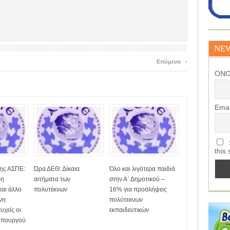
NE
›
Επόμενα
ΟΝ
Emai
S
this 
της ΑΣΠΕ:
Ώρα ΔΕΘ: Δίκαια
Όλο και λιγότερα παιδιά
ρη
αιτήματα των
στην Α΄ Δημοτικού –
και άλλο
πολυτέκνων
16% για προσλήψεις
νη
πολύτεκνων
υχείς οι
εκπαιδευτικών
 Υπουργού