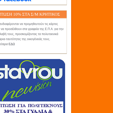
ΤΩΣΗ 10% ΣΤΑ Σ/Μ ΚΡΗΤΙΚΟΣ
ενδιαφέρονται να προμηθευτούν τις κάρτες
 να προσέλθουν στα γραφεία της Ε.Π.Α. για την
αβή τους, προσκομίζοντας τα πολυτεκνικά
άρια-ταυτότητες της οικογένειάς τους.
σότερα
ΕΔΩ