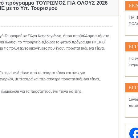
τινό πρόγραμμα ΤΟΥΡΙΣΜΟΣ ΓΙΑ ΟΛΟΥΣ 2026
ΕΚΔ
Ε με το Υπ. Τουρισμού
ΓΙΑ 
ΠΟΛΥ
ργό Τουρισμού κα Όλγα Κεφαλογιάννη, όπου υποβάλλαμε αιτήματα
για όλους”, το Υπουργείο εξέδωσε το φετινό πρόγραμμα (ΦΕΚ Β’
ΕΓΓ
ια τις πολύτεκνες οικογένειες που έχουν προστατευόμενα τέκνα.
Για έ
εγγρα
 ευρώ ανά τέκνο από το τέταρτο τέκνο και άνω, για
γοριών, με τέσσερα και περισσότερα προστατευόμενα τέκνα,
ΕΓΓ
ε κλιμάκωση για τα προστατευόμενα τέκνα ως εξής
Συνδε
πατώ