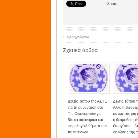
Share
‹
Προηγούμενα
Σχετικά άρθρα
Δελτίο Τύπου της ΑΣΠΕ
Δελτίο Τύπου 
για τη συνάντηση στο
Άλλο η ελεύθε
Υπ. Οικονομικών για
συγκατοίκηση 
δίκαια οικονομικά και
η θεσμοθετημέ
φορολογικά θέματα των
Οικογένεια – Ατ
πολυτέκνων
δηλώσεις της