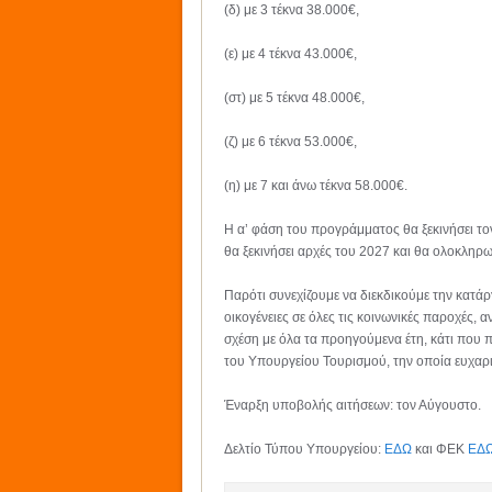
(δ) με 3 τέκνα 38.000€,
(ε) με 4 τέκνα 43.000€,
(στ) με 5 τέκνα 48.000€,
(ζ) με 6 τέκνα 53.000€,
(η) με 7 και άνω τέκνα 58.000€.
Η α’ φάση του προγράμματος θα ξεκινήσει το
θα ξεκινήσει αρχές του 2027 και θα ολοκληρ
Παρότι συνεχίζουμε να διεκδικούμε την κατάρ
οικογένειες σε όλες τις κοινωνικές παροχές, 
σχέση με όλα τα προηγούμενα έτη, κάτι που 
του Υπουργείου Τουρισμού, την οποία ευχαρι
Έναρξη υποβολής αιτήσεων: τον Αύγουστο.
Δελτίο Τύπου Υπουργείου:
ΕΔΩ
και ΦΕΚ
ΕΔ