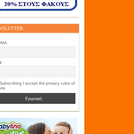
WSLETTER
ΟΜΑ
l
ubscribing I accept the privacy rules of
site