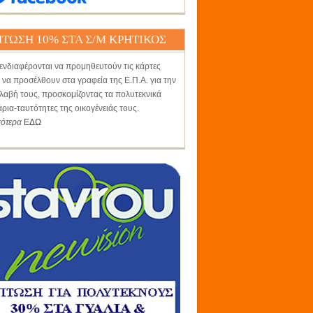
ΤΩΣΗ 10% ΣΤΑ Σ/Μ ΚΡΗΤΙΚΟΣ
ενδιαφέρονται να προμηθευτούν τις κάρτες
 να προσέλθουν στα γραφεία της Ε.Π.Α. για την
αβή τους, προσκομίζοντας τα πολυτεκνικά
άρια-ταυτότητες της οικογένειάς τους.
σότερα
ΕΔΩ