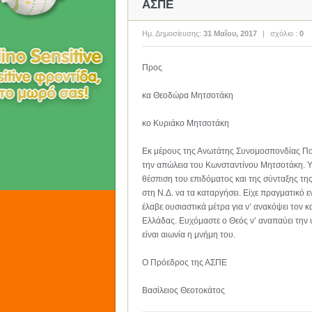
ΑΣΠΕ
Ημ. Δημοσίευσης:
31 Μαΐου, 2017
|
σχόλιο :
0
Προς
κα Θεοδώρα Μητσοτάκη
κο Κυριάκο Μητσοτάκη
Εκ μέρους της Ανωτάτης Συνομοσπονδίας Πο
την απώλεια του Κωνσταντίνου Μητσοτάκη. Υπ
θέσπιση του επιδόματος και της σύνταξης τη
στη Ν.Δ. να τα καταργήσει. Είχε πραγματικό
έλαβε ουσιαστικά μέτρα για ν’ ανακόψει τον 
Ελλάδας. Ευχόμαστε ο Θεός ν’ αναπαύει την 
είναι αιωνία η μνήμη του.
Ο Πρόεδρος της ΑΣΠΕ
Βασίλειος Θεοτοκάτος