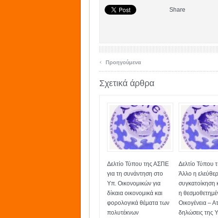
Share
‹
Προηγούμενα
Σχετικά άρθρα
Δελτίο Τύπου της ΑΣΠΕ
Δελτίο Τύπου 
για τη συνάντηση στο
Άλλο η ελεύθε
Υπ. Οικονομικών για
συγκατοίκηση 
δίκαια οικονομικά και
η θεσμοθετημέ
φορολογικά θέματα των
Οικογένεια – Ατ
πολυτέκνων
δηλώσεις της