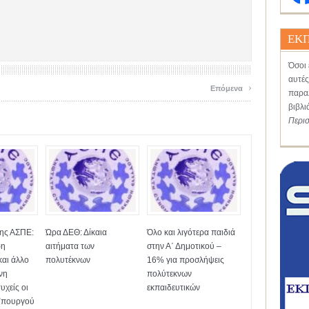
ΕΚΠ
Όσοι 
αυτές
›
Επόμενα
παραλ
βιβλι
Περι
της ΑΣΠΕ:
Ώρα ΔΕΘ: Δίκαια
Όλο και λιγότερα παιδιά
ρη
αιτήματα των
στην Α΄ Δημοτικού –
και άλλο
πολυτέκνων
16% για προσλήψεις
νη
πολύτεκνων
υχείς οι
εκπαιδευτικών
 Υπουργού