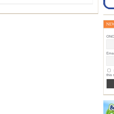
NE
ΟΝ
Emai
S
this 