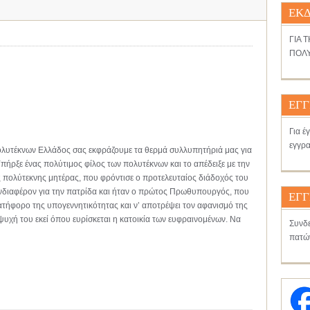
ΕΚΔ
ΓΙΑ 
ΠΟΛΥ
ΕΓΓ
Για έ
εγγρα
λυτέκνων Ελλάδος σας εκφράζουμε τα θερμά συλλυπητήριά μας για
ήρξε ένας πολύτιμος φίλος των πολυτέκνων και το απέδειξε με την
ς πολύτεκνης μητέρας, που φρόντισε ο προτελευταίος διάδοχός του
 ενδιαφέρον για την πατρίδα και ήταν ο πρώτος Πρωθυπουργός, που
ΕΓΓ
κατήφορο της υπογεννητικότητας και ν’ αποτρέψει τον αφανισμό της
ψυχή του εκεί όπου ευρίσκεται η κατοικία των ευφραινομένων. Να
Συνδε
πατώ