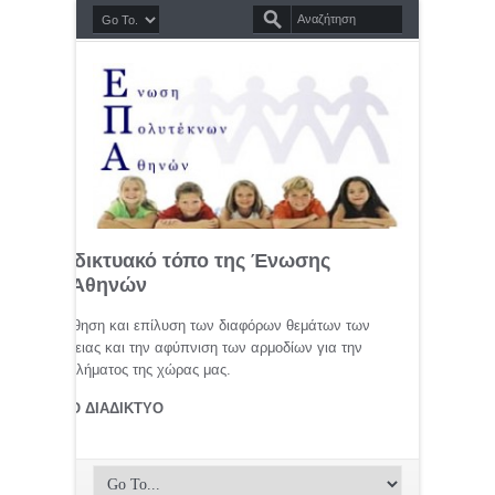
σημο διαδικτυακό τόπο της Ένωσης
τέκνων Αθηνών
μελέτη, προώθηση και επίλυση των διαφόρων θεμάτων των
ης οικογένειας και την αφύπνιση των αρμοδίων για την
αφικού προβλήματος της χώρας μας.
ΤΕΚΝΟΙ ΣΤΟ ΔΙΑΔΙΚΤΥΟ