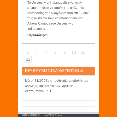
Το University of Indianapolis είναι στην
ευχάριστη θέση να παρέχει τις ακόλουθες
υποτροφίες στις οικογένειες που επιθυμούν
το ή τα παιδιά τους να σπουδάσουν στο
Athens Campus του University of
Indianapolis ...
›
Περισσότερα
«
‹
7
8
9
10
11
12
ΒΡΑΒΕΥΣΗ ΕΙΣΑΧΘΕΝΤΩΝ &
ΠΤΥΧΙΟΥΧΩΝ 2020 & 2021
Μέχρι 31/3/2021 η προθεσμία υποβολής της
δήλωσης και των δικαιολογητικών.
Λεπτομέρειες
ΕΔΩ
Παρουσίαση
Σύνθεση Δ.Σ