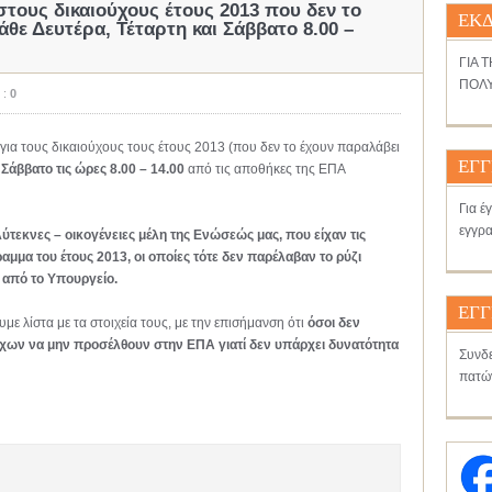
 στους δικαιούχους έτους 2013 που δεν το
ΕΚΔ
άθε Δευτέρα, Τέταρτη και Σάββατο 8.00 –
ΓΙΑ 
ΠΟΛΥ
 :
0
για τους δικαιούχους τους έτους 2013 (που δεν το έχουν παραλάβει
ΕΓΓ
 Σάββατο τις ώρες 8.00 – 14.00
από τις αποθήκες της ΕΠΑ
Για έ
εγγρα
τεκνες – οικογένειες μέλη της Ενώσεώς μας, που είχαν τις
αμμα του έτους 2013, οι οποίες τότε δεν παρέλαβαν το ρύζι
υ από το Υπουργείο.
ΕΓΓ
ε λίστα με τα στοιχεία τους, με την επισήμανση ότι
όσοι δεν
ύχων να μην προσέλθουν στην ΕΠΑ γιατί δεν υπάρχει δυνατότητα
Συνδε
πατώ