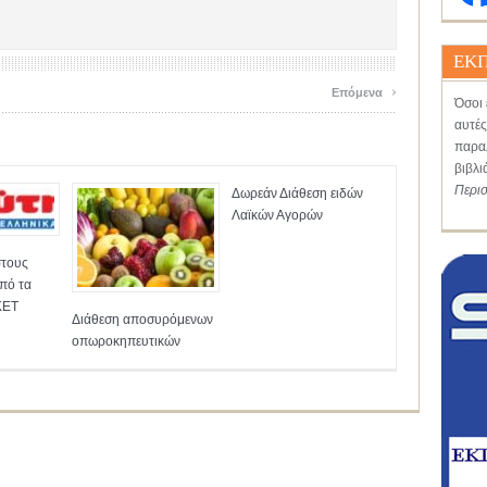
ΕΚΠ
›
Επόμενα
Όσοι 
αυτές
παραλ
βιβλι
Περι
Δωρεάν Διάθεση ειδών
Λαϊκών Αγορών
τους
πό τα
ΚΕΤ
Διάθεση αποσυρόμενων
οπωροκηπευτικών