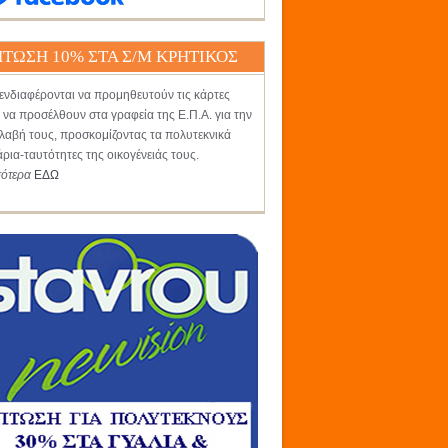
ΤΩΣΗ 10% ΣΤΑ Σ/Μ ΚΡΗΤΙΚΟΣ
ενδιαφέρονται να προμηθευτούν τις κάρτες
 να προσέλθουν στα γραφεία της Ε.Π.Α. για την
αβή τους, προσκομίζοντας τα πολυτεκνικά
άρια-ταυτότητες της οικογένειάς τους.
σότερα
ΕΔΩ