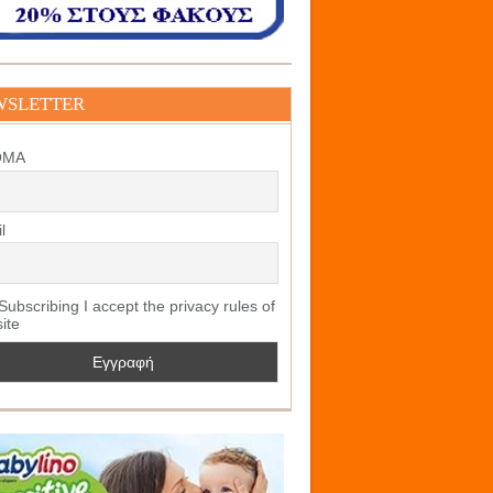
WSLETTER
ΟΜΑ
l
ubscribing I accept the privacy rules of
site