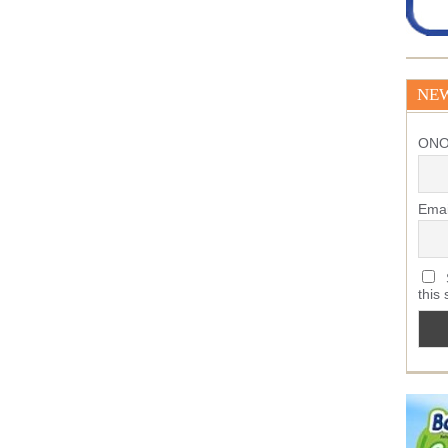
NE
ΟΝ
Emai
S
this 