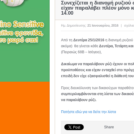
Συνεχίζεται η διανομή ρυζιού
είχαν παραλάβει πλέον μόνο κ
14.00
Ημ. Δημοσίευσης:
21 Ιανουαρίου, 2016
|
σχόλιο
Από τη
Δευτέρα 25/1/2016
η διανομή ρυζιού 
ακόμα) θα γίνεται κάθε
Δευτέρα, Τετάρτη και
(Πειραιώς 68Β – Ισόγειο),
Δικαίωμα να παραλάβουν ρύζι έχουν οι πολύ
προϋποθέσεις και είχαν ενταχθεί στο πρόγρ
επειδή δεν είχε εξασφαλισθεί η διάθεσή το
Προς διευκόλυνση των δικαιούχων παραθέτουμ
συμπεριλαμβάνονται στη λίστα των δικαιο
να παραλάβουν ρύζι.
Πατήστε εδώ για να δείτε την λίστα
Share