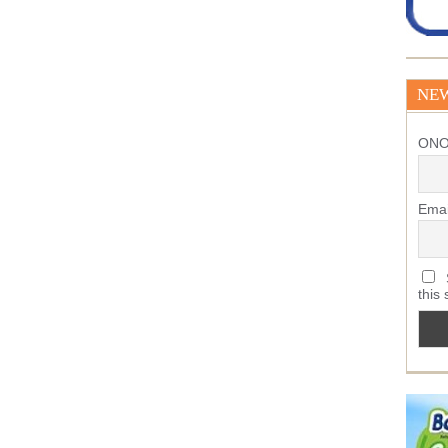
NE
ΟΝ
Emai
S
this 