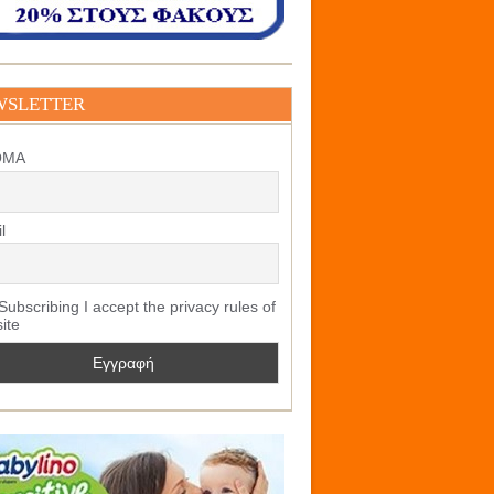
WSLETTER
ΟΜΑ
l
ubscribing I accept the privacy rules of
site