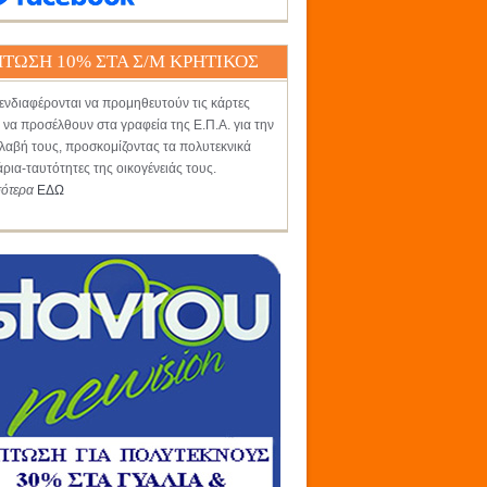
ΤΩΣΗ 10% ΣΤΑ Σ/Μ ΚΡΗΤΙΚΟΣ
ενδιαφέρονται να προμηθευτούν τις κάρτες
 να προσέλθουν στα γραφεία της Ε.Π.Α. για την
αβή τους, προσκομίζοντας τα πολυτεκνικά
άρια-ταυτότητες της οικογένειάς τους.
σότερα
ΕΔΩ