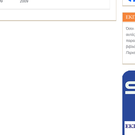
09
2009
ΕΚΠ
Όσοι 
αυτές
παραλ
βιβλι
Περι