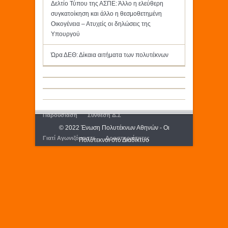
Δελτίο Τύπου της ΑΣΠΕ: Άλλο η ελεύθερη
συγκατοίκηση και άλλο η θεσμοθετημένη
Οικογένεια – Ατυχείς οι δηλώσεις της
Υπουργού
Ώρα ΔΕΘ: Δίκαια αιτήματα των πολυτέκνων
Παρουσίαση
Σύνθεση Δ.Σ
© 2022 Ένωση Πολυτέκνων Αθηνών - Οι
Γιατί Αγωνιζόμαστε
Δραστηριότητες
Πολύτεκνοι στο Διαδίκτυο
Εκδόσεις