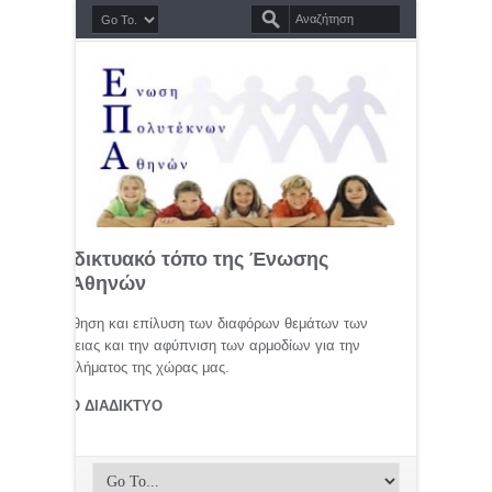
σημο διαδικτυακό τόπο της Ένωσης
τέκνων Αθηνών
μελέτη, προώθηση και επίλυση των διαφόρων θεμάτων των
ης οικογένειας και την αφύπνιση των αρμοδίων για την
αφικού προβλήματος της χώρας μας.
ΤΕΚΝΟΙ ΣΤΟ ΔΙΑΔΙΚΤΥΟ