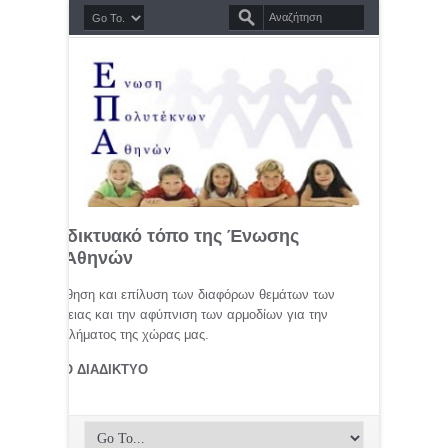
σημο διαδικτυακό τόπο της Ένωσης
τέκνων Αθηνών
μελέτη, προώθηση και επίλυση των διαφόρων θεμάτων των
ης οικογένειας και την αφύπνιση των αρμοδίων για την
αφικού προβλήματος της χώρας μας.
ΤΕΚΝΟΙ ΣΤΟ ΔΙΑΔΙΚΤΥΟ