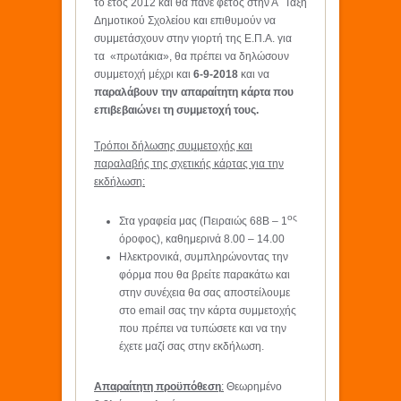
το έτος 2012 και θα πάνε φέτος στην Α΄ Τάξη
Δημοτικού Σχολείου και επιθυμούν να
συμμετάσχουν στην γιορτή της Ε.Π.Α. για
τα «πρωτάκια», θα πρέπει να δηλώσουν
συμμετοχή μέχρι και
6-9-2018
και να
παραλάβουν την απαραίτητη κάρτα που
επιβεβαιώνει τη συμμετοχή τους.
Τρόποι δήλωσης συμμετοχής και
παραλαβής της σχετικής κάρτας για την
εκδήλωση:
ος
Στα γραφεία μας (Πειραιώς 68Β – 1
όροφος), καθημερινά 8.00 – 14.00
Ηλεκτρονικά, συμπληρώνοντας την
φόρμα που θα βρείτε παρακάτω και
στην συνέχεια θα σας αποστείλουμε
στο email σας την κάρτα συμμετοχής
που πρέπει να τυπώσετε και να την
έχετε μαζί σας στην εκδήλωση.
Απαραίτητη προϋπόθεση
:
Θεωρημένο