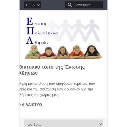
σημο διαδικτυακό τόπο της Ένωσης
τέκνων Αθηνών
μελέτη, προώθηση και επίλυση των διαφόρων θεμάτων των
ης οικογένειας και την αφύπνιση των αρμοδίων για την
αφικού προβλήματος της χώρας μας.
ΤΕΚΝΟΙ ΣΤΟ ΔΙΑΔΙΚΤΥΟ