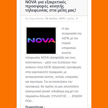
NOVA για εξαιρετικές
προσφορές κινητής
τηλεφωνίας στα μέλη μας!
Ημ. Δημοσίευσης:
06 Ιουλίου, 2025
|
σχόλιο :
0
Η νέα
συνεργασία της
ΑΣΠΕ με την
εταιρία
υπηρεσιών
κινητής
τηλεφωνίας NOVA εξασφαλίζει για τους
πολύτεκνους – μέλη των Συλλόγων που
ανήκουν στην ΑΣΠΕ εξαιρετικές προσφορές
στην καρτοκινητή τηλεφωνία, με
ανταγωνιστικό κόστος, πολλές υπηρεσίες
και προνόμια. Για να αποκτήσετε την
προσφορά, θα πρέπει να μας αποστείλετε
ηλεκτρονικά (email: info@epa.org.gr) την
παρακάτω δήλωση: ΣΥΛΛΟΓΟΣ .......ΕΝΩΣΗ
ΠΟΛ ...
›
Περισσότερα