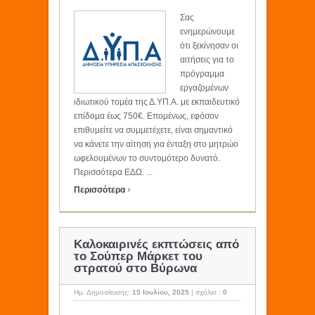
Σας
ενημερώνουμε
ότι ξεκίνησαν οι
αιτήσεις για το
πρόγραμμα
εργαζομένων
ιδιωτικού τομέα της Δ.ΥΠ.Α. με εκπαιδευτικό
επίδομα έως 750€. Επομένως, εφόσον
επιθυμείτε να συμμετέχετε, είναι σημαντικό
να κάνετε την αίτηση για ένταξη στο μητρώο
ωφελουμένων το συντομότερο δυνατό.
Περισσότερα ΕΔΩ. ...
›
Περισσότερα
Καλοκαιρινές εκπτώσεις από
το Σούπερ Μάρκετ του
στρατού στο Βύρωνα
Ημ. Δημοσίευσης:
15 Ιουλίου, 2025
|
σχόλιο :
0