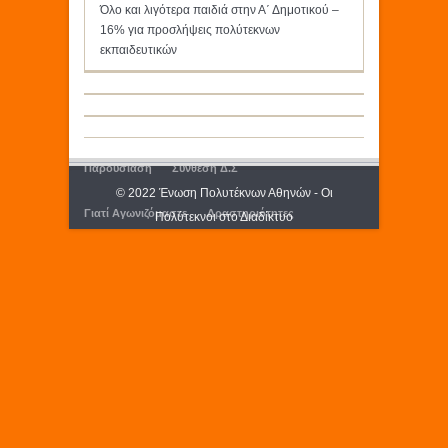
Όλο και λιγότερα παιδιά στην Α΄ Δημοτικού –
16% για προσλήψεις πολύτεκνων
εκπαιδευτικών
Παρουσίαση
Σύνθεση Δ.Σ
© 2022 Ένωση Πολυτέκνων Αθηνών - Οι
Γιατί Αγωνιζόμαστε
Δραστηριότητες
Πολύτεκνοι στο Διαδίκτυο
Εκδόσεις