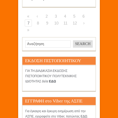
«
‹
2
3
4
5
6
7
8
9
10
11
12
›
»
ΕΚΔΟΣΗ ΠΙΣΤΟΠΟΙΗΤΙΚΟΥ
ΓΙΑ ΤΗ ΔΙΑΔΙΚΑΣΙΑ ΕΚΔΟΣΗΣ
ΠΙΣΤΟΠΟΙΗΤΙΚΟΥ ΠΟΛΥΤΕΚΝΙΚΗΣ
ΙΔΙΟΤΗΤΑΣ
δείτε
ΕΔΩ
ΕΓΓΡΑΦΗ στο Viber της ΑΣΠΕ
Για έγκαιρη και έγκυρη ενημέρωση από την
ΑΣΠΕ, εγγραφείτε στο Viber, πατώντας
ΕΔΩ
.