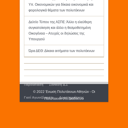
Υπ. Οικονομικών για δίκαια οικονομικά και
φορολογικά θέματα των πολυτέκνων
Δελτίο Τύπου της ΑΣΠΕ: Άλλο η ελεύθερη
συγκατοίκηση και άλλο η θεσμοθετημένη
Οικογένεια – Ατυχείς οι δηλώσεις της
Υπουργού
Ώρα ΔΕΘ: Δίκαια αιτήματα των πολυτέκνων
Παρουσίαση
Σύνθεση Δ.Σ
© 2022 Ένωση Πολυτέκνων Αθηνών - Οι
Γιατί Αγωνιζόμαστε
Δραστηριότητες
Πολύτεκνοι στο Διαδίκτυο
Εκδόσεις