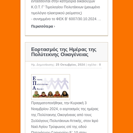
εντάσσονται στην κατηγορία δικαιούχων
Κ.Ο.Τ. Γ' Τιμολογίου Πολυτέκνων (μειωμένο
τιμολόγιο ηλεκτρικού ρεύματος)
- συνημμένο το ΦΕΚ Β’ 6007/30.10.2024. ...
›
Περισσότερα
Εορτασμός της Ημέρας της
Πολύτεκνης Οικογένειας
Ημ. Δημοσίευσης:
25 Οκτωβρίου, 2024
|
σχόλιο :
0
Πραγματοποιήθηκε, την Κυριακή 3
Νοεμβρίου 2024, o εορτασμός της ημέρας
της Πολύτεκνης Οικογένειας από τους
Συλλόγους Πολυτέκνων Αττικής, στον Ιερό
Ναό Αγίου Τρύφωνος επί της οδού
Πατριάρχου Γρηγορίου Ε΄ 10 στην