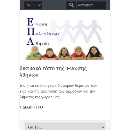
σημο διαδικτυακό τόπο της Ένωσης
τέκνων Αθηνών
μελέτη, προώθηση και επίλυση των διαφόρων θεμάτων των
ης οικογένειας και την αφύπνιση των αρμοδίων για την
αφικού προβλήματος της χώρας μας.
ΤΕΚΝΟΙ ΣΤΟ ΔΙΑΔΙΚΤΥΟ