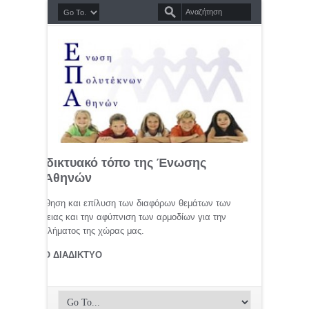
σημο διαδικτυακό τόπο της Ένωσης
τέκνων Αθηνών
μελέτη, προώθηση και επίλυση των διαφόρων θεμάτων των
ης οικογένειας και την αφύπνιση των αρμοδίων για την
αφικού προβλήματος της χώρας μας.
ΤΕΚΝΟΙ ΣΤΟ ΔΙΑΔΙΚΤΥΟ