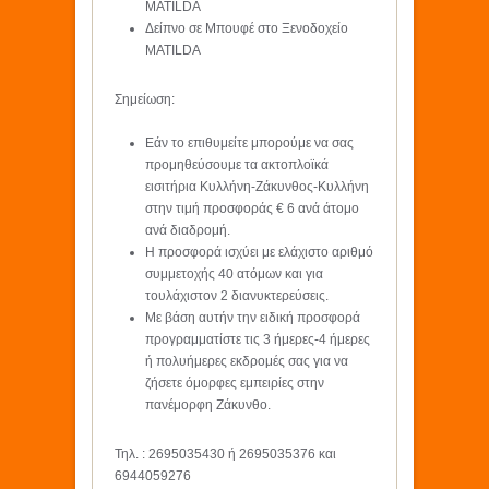
MATILDA
Δείπνο σε Μπουφέ στο Ξενοδοχείο
MATILDA
Σημείωση:
Eάν το επιθυμείτε μπορούμε να σας
προμηθεύσουμε τα ακτοπλοϊκά
εισιτήρια Κυλλήνη-Ζάκυνθος-Κυλλήνη
στην τιμή προσφοράς € 6 ανά άτομο
ανά διαδρομή.
Η προσφορά ισχύει με ελάχιστο αριθμό
συμμετοχής 40 ατόμων και για
τουλάχιστον 2 διανυκτερεύσεις.
Με βάση αυτήν την ειδική προσφορά
προγραμματίστε τις 3 ήμερες-4 ήμερες
ή πολυήμερες εκδρομές σας για να
ζήσετε όμορφες εμπειρίες στην
πανέμορφη Ζάκυνθο.
Τηλ. : 2695035430 ή 2695035376 και
6944059276