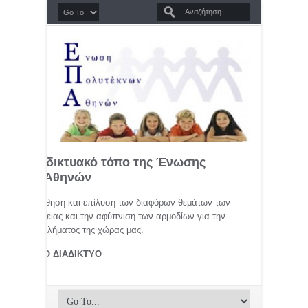
σημο διαδικτυακό τόπο της Ένωσης
τέκνων Αθηνών
μελέτη, προώθηση και επίλυση των διαφόρων θεμάτων των
ης οικογένειας και την αφύπνιση των αρμοδίων για την
αφικού προβλήματος της χώρας μας.
ΤΕΚΝΟΙ ΣΤΟ ΔΙΑΔΙΚΤΥΟ