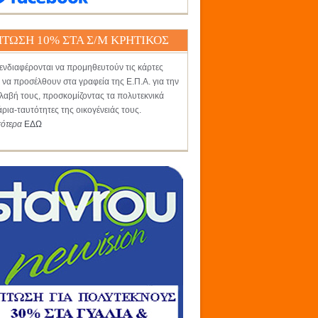
ΤΩΣΗ 10% ΣΤΑ Σ/Μ ΚΡΗΤΙΚΟΣ
ενδιαφέρονται να προμηθευτούν τις κάρτες
 να προσέλθουν στα γραφεία της Ε.Π.Α. για την
αβή τους, προσκομίζοντας τα πολυτεκνικά
άρια-ταυτότητες της οικογένειάς τους.
σότερα
ΕΔΩ