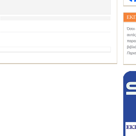
ΕΚΠ
Όσοι 
αυτές
παραλ
βιβλι
Περι