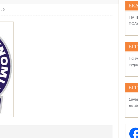
ΕΚΔ
 :
0
ΓΙΑ 
ΠΟΛΥ
ΕΓΓ
Για έ
εγγρα
ΕΓΓ
Συνδε
πατώ