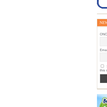
NE
ΟΝ
Emai
S
this 