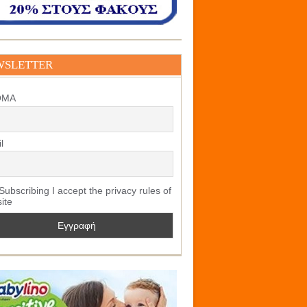
WSLETTER
ΟΜΑ
l
ubscribing I accept the privacy rules of
site