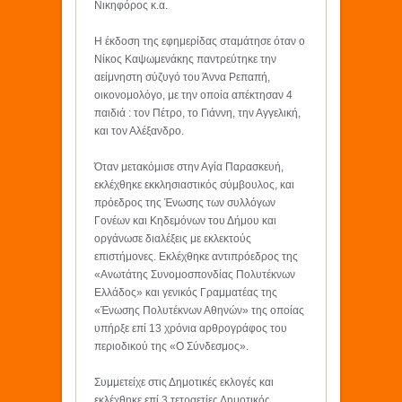
Νικηφόρος κ.α.
Η έκδοση της εφημερίδας σταμάτησε όταν ο
Νίκος Καψωμενάκης παντρεύτηκε την
αείμνηστη σύζυγό του Άννα Ρεπαπή,
οικονομολόγο, με την οποία απέκτησαν 4
παιδιά : τον Πέτρο, το Γιάννη, την Αγγελική,
και τον Αλέξανδρο.
Όταν μετακόμισε στην Αγία Παρασκευή,
εκλέχθηκε εκκλησιαστικός σύμβουλος, και
πρόεδρος της Ένωσης των συλλόγων
Γονέων και Κηδεμόνων του Δήμου και
οργάνωσε διαλέξεις με εκλεκτούς
επιστήμονες. Εκλέχθηκε αντιπρόεδρος της
«Ανωτάτης Συνομοσπονδίας Πολυτέκνων
Ελλάδος» και γενικός Γραμματέας της
«Ένωσης Πολυτέκνων Αθηνών» της οποίας
υπήρξε επί 13 χρόνια αρθρογράφος του
περιοδικού της «Ο Σύνδεσμος».
Συμμετείχε στις Δημοτικές εκλογές και
εκλέχθηκε επί 3 τετραετίες Δημοτικός