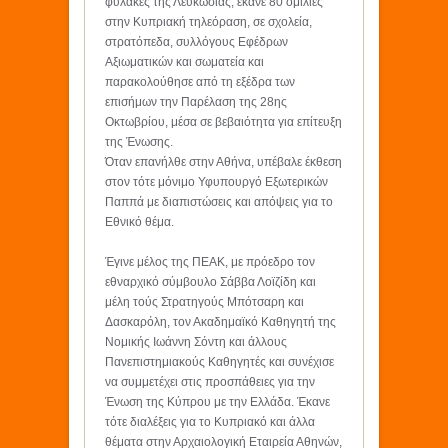
φυλακές της Λευκωσίας, έκανε 80 ομιλίες
στην Κυπριακή τηλεόραση, σε σχολεία,
στρατόπεδα, συλλόγους Εφέδρων
Αξιωματικών και σωματεία και
παρακολούθησε από τη εξέδρα των
επισήμων την Παρέλαση της 28ης
Οκτωβρίου, μέσα σε βεβαιότητα για επίτευξη
της Ένωσης.
Όταν επανήλθε στην Αθήνα, υπέβαλε έκθεση
στον τότε μόνιμο Υφυπουργό Εξωτερικών
Παππά με διαπιστώσεις και απόψεις για το
Εθνικό θέμα.
Έγινε μέλος της ΠΕΑΚ, με πρόεδρο τον
εθναρχικό σύμβουλο Σάββα Λοϊζίδη και
μέλη τούς Στρατηγούς Μπότσαρη και
Δασκαρόλη, τον Ακαδημαϊκό Καθηγητή της
Νομικής Ιωάννη Σόντη και άλλους
Πανεπιστημιακούς Καθηγητές και συνέχισε
να συμμετέχει στις προσπάθειες για την
Ένωση της Κύπρου με την Ελλάδα. Έκανε
τότε διαλέξεις για το Κυπριακό και άλλα
θέματα στην Αρχαιολογική Εταιρεία Αθηνών,