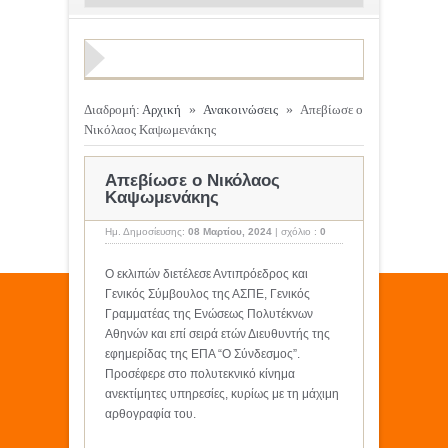
Διαδρομή:
Αρχική
»
Ανακοινώσεις
»
Απεβίωσε ο
Νικόλαος Καψωμενάκης
Απεβίωσε ο Νικόλαος
Καψωμενάκης
Ημ. Δημοσίευσης:
08 Μαρτίου, 2024
|
σχόλιο :
0
Ο εκλιπών διετέλεσε Αντιπρόεδρος και
Γενικός Σύμβουλος της ΑΣΠΕ, Γενικός
Γραμματέας της Ενώσεως Πολυτέκνων
Αθηνών και επί σειρά ετών Διευθυντής της
εφημερίδας της ΕΠΑ “Ο Σύνδεσμος”.
Προσέφερε στο πολυτεκνικό κίνημα
ανεκτίμητες υπηρεσίες, κυρίως με τη μάχιμη
αρθογραφία του.