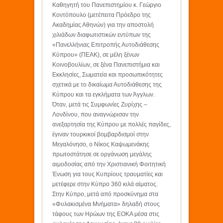
Καθηγητή του Πανεπιστημίου κ. Γεώργιο
Κοντόπουλο (μετέπειτα Πρόεδρο της
Ακαδημίας Αθηνών) για την αποστολή
χιλιάδων διαφωτιστικών εντύπων της
«Πανελλήνιας Επιτροπής Αυτοδιάθεσης
Κύπρου» (ΠΕΑΚ), σε μέλη ξένων
Κοινοβουλίων, σε ξένα Πανεπιστήμια και
Εκκλησίες, Σωματεία και προσωπικότητες
σχετικά με το δικαίωμα Αυτοδιάθεσης της
Κύπρου και τα εγκλήματα των Άγγλων.
Όταν, μετά τις Συμφωνίες Ζυρίχης –
Λονδίνου, που αναγνώρισαν την
ανεξαρτησία της Κύπρου με πολλές παγίδες,
έγιναν τουρκικοί βομβαρδισμοί στην
Μεγαλόνησο, ο Νίκος Καψωμενάκης
πρωτοστάτησε σε οργάνωση μεγάλης
αιμοδοσίας από την Χριστιανική Φοιτητική
Ένωση για τους Κυπρίους τραυματίες και
μετέφερε στην Κύπρο 360 κιλά αίματος.
Στην Κύπρο, μετά από προσκύνημα στα
«Φυλακισμένα Μνήματα» δηλαδή στους
τάφους των Ηρώων της ΕΟΚΑ μέσα στις