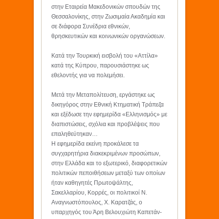
στην Εταιρεία Μακεδονικών σπουδών της
Θεσσαλονίκης, στην Ζωσιμαία Ακαδημία και
σε διάφορα Συνέδρια εθνικών,
θρησκευτικών και κοινωνικών οργανώσεων.
Κατά την Τουρκική εισβολή του «Αττίλα»
κατά της Κύπρου, παρουσιάστηκε ως
εθελοντής για να πολεμήσει.
Μετά την Μεταπολίτευση, εργάστηκε ως
δικηγόρος στην Εθνική Κτηματική Τράπεζα
και εξέδωσε την εφημερίδα «Ελληνισμός» με
διαπιστώσεις, σχόλια και προβλέψεις που
επαληθεύτηκαν…
Η εφημερίδα εκείνη προκάλεσε τα
συγχαρητήρια διακεκριμένων προσώπων,
στην Ελλάδα και το εξωτερικό, διαφορετικών
πολιτικών πεποιθήσεων μεταξύ των οποίων
ήταν καθηγητές Πρωτοψάλτης,
Σακελλαρίου, Κορρές, οι πολιτικοί Ν.
Αναγνωστόπουλος, Χ. Καρατζάς, ο
υπαρχηγός του Άρη Βελουχιώτη Καπετάν-