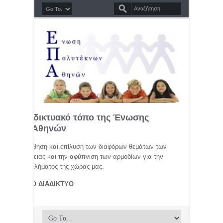
σημο διαδικτυακό τόπο της Ένωσης
τέκνων Αθηνών
μελέτη, προώθηση και επίλυση των διαφόρων θεμάτων των
ης οικογένειας και την αφύπνιση των αρμοδίων για την
αφικού προβλήματος της χώρας μας.
ΤΕΚΝΟΙ ΣΤΟ ΔΙΑΔΙΚΤΥΟ