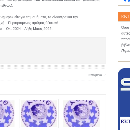
ιεθνώς).
ΕΚΠ
νημερωθείτε για τα μαθήματα, τα δίδακτρα και την
οχή – Περιορισμένος αριθμός θέσεων!
Όσοι 
π – Οκτ 2024 – Λήξη Μάιος 2025.
αυτές
παραλ
βιβλι
Περι
›
Επόμενα