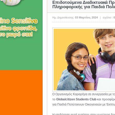
Επιδοτούμενα Διαδικτυακά Π
Πληροφορικής για Παιδιά Πολ
Ημ. Δημοσίευσης:
03 Μαρτίου, 2024
|
σχόλιο :
0
Ο Οργανισμός Καραρήγα σε συνεργασία με τ
το
Globalcitizen
Students
Club
και προσφέρ
για Παιδιά Πολύτεκνων Οικογενειών με Έκπτω
Η επιδότηση αυτή εμπίπτει στην ευρύτερη δ