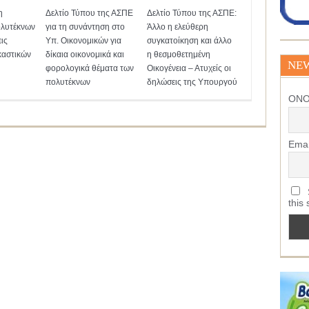
η
Δελτίο Τύπου της ΑΣΠΕ
Δελτίο Τύπου της ΑΣΠΕ:
λυτέκνων
για τη συνάντηση στο
Άλλο η ελεύθερη
ις
Υπ. Οικονομικών για
συγκατοίκηση και άλλο
καστικών
δίκαια οικονομικά και
η θεσμοθετημένη
NE
φορολογικά θέματα των
Οικογένεια – Ατυχείς οι
πολυτέκνων
δηλώσεις της Υπουργού
ΟΝ
Emai
S
this 