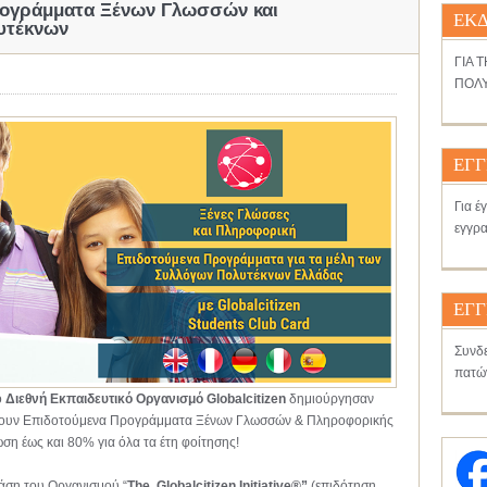
ρογράμματα Ξένων Γλωσσών και
ΕΚΔ
υτέκνων
ΓΙΑ 
ΠΟΛΥ
ΕΓΓ
Για έ
εγγρα
ΕΓΓ
Συνδε
πατώ
ο
Διεθνή Εκπαιδευτικό Οργανισμό Globalcitizen
δημιούργησαν
ουν Επιδοτούμενα Προγράμματα Ξένων Γλωσσών & Πληροφορικής
ση έως και 80% για όλα τα έτη φοίτησης!
ράση του Οργανισμού “
The
Globalcitizen
Initiative®”
(επιδότηση