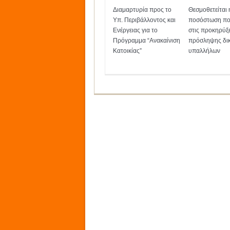
Διαμαρτυρία προς το
Θεσμοθετείται 
Υπ. Περιβάλλοντος και
ποσόστωση πο
Ενέργειας για το
στις προκηρύξε
Πρόγραμμα “Ανακαίνιση
πρόσληψης δι
Κατοικίας”
υπαλλήλων