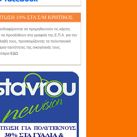
ΤΩΣΗ 10% ΣΤΑ Σ/Μ ΚΡΗΤΙΚΟΣ
ενδιαφέρονται να προμηθευτούν τις κάρτες
 να προσέλθουν στα γραφεία της Ε.Π.Α. για την
αβή τους, προσκομίζοντας τα πολυτεκνικά
άρια-ταυτότητες της οικογένειάς τους.
σότερα
ΕΔΩ