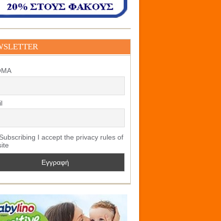
WSLETTER
ΟΜΑ
l
ubscribing I accept the privacy rules of
site