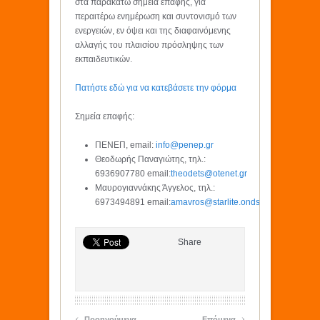
στα παρακάτω σημεία επαφής, για
περαιτέρω ενημέρωση και συντονισμό των
ενεργειών, εν όψει και της διαφαινόμενης
αλλαγής του πλαισίου πρόσληψης των
εκπαιδευτικών.
Πατήστε εδώ για να κατεβάσετε την φόρμα
Σημεία επαφής:
ΠΕΝΕΠ, email:
info@penep.gr
Θεοδωρής Παναγιώτης, τηλ.:
6936907780 email:
theodets@otenet.gr
Μαυρογιαννάκης Άγγελος, τηλ.:
6973494891 email:
amavros@starlite.ondsl.gr
Share
‹
›
Προηγούμενα
Επόμενα