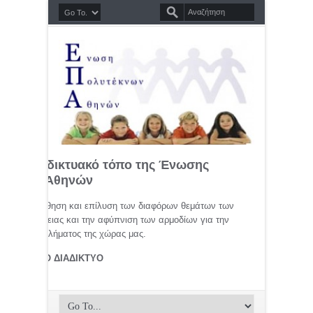
σημο διαδικτυακό τόπο της Ένωσης
τέκνων Αθηνών
μελέτη, προώθηση και επίλυση των διαφόρων θεμάτων των
ης οικογένειας και την αφύπνιση των αρμοδίων για την
αφικού προβλήματος της χώρας μας.
ΤΕΚΝΟΙ ΣΤΟ ΔΙΑΔΙΚΤΥΟ