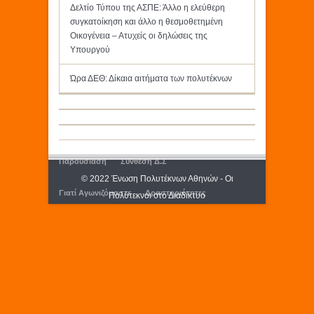
Δελτίο Τύπου της ΑΣΠΕ: Άλλο η ελεύθερη
συγκατοίκηση και άλλο η θεσμοθετημένη
Οικογένεια – Ατυχείς οι δηλώσεις της
Υπουργού
Ώρα ΔΕΘ: Δίκαια αιτήματα των πολυτέκνων
Παρουσίαση
Σύνθεση Δ.Σ
© 2022 Ένωση Πολυτέκνων Αθηνών - Οι
Γιατί Αγωνιζόμαστε
Δραστηριότητες
Πολύτεκνοι στο Διαδίκτυο
Εκδόσεις