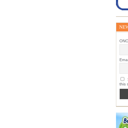
NE
ΟΝ
Emai
S
this 