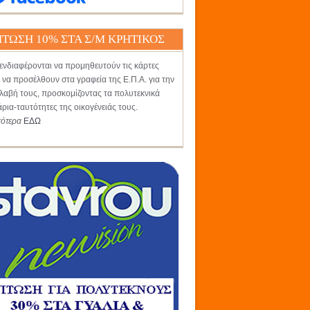
ΤΩΣΗ 10% ΣΤΑ Σ/Μ ΚΡΗΤΙΚΟΣ
ενδιαφέρονται να προμηθευτούν τις κάρτες
 να προσέλθουν στα γραφεία της Ε.Π.Α. για την
αβή τους, προσκομίζοντας τα πολυτεκνικά
άρια-ταυτότητες της οικογένειάς τους.
σότερα
ΕΔΩ