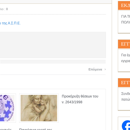
ΕΚΔ
ιο :
0
ΓΙΑ 
ΠΟΛΥ
 της Α.Σ.Π.Ε.
ΕΓΓ
Για έ
εγγρα
›
Επόμενα
ΕΓΓ
Συνδε
Προκήρυξη θέσεων του
πατώ
ν. 2643/1998