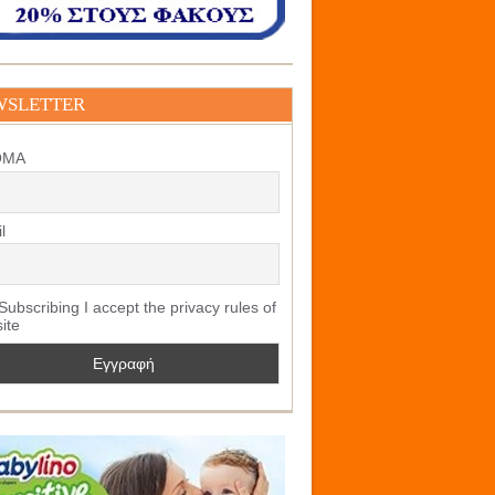
WSLETTER
ΟΜΑ
l
ubscribing I accept the privacy rules of
site