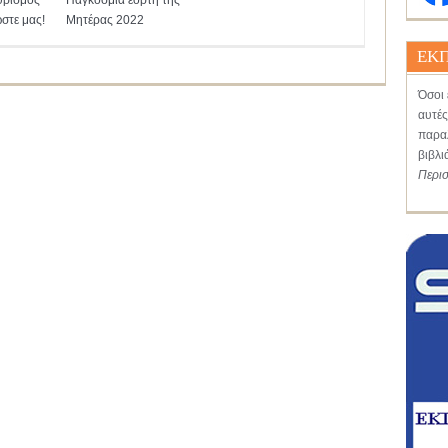
υρισμός
Παγκόσμια εορτή της
στε μας!
Μητέρας 2022
ΕΚΠ
Όσοι 
αυτές
παραλ
βιβλι
Περι