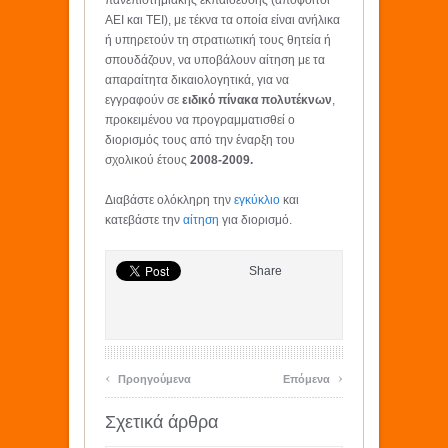
πανεπιστημιακής εκπαίδευσης (απόφοιτοι
ΑΕΙ και ΤΕΙ), με τέκνα τα οποία είναι ανήλικα
ή υπηρετούν τη στρατιωτική τους θητεία ή
σπουδάζουν, να υποβάλουν αίτηση με τα
απαραίτητα δικαιολογητικά, για να
εγγραφούν σε
ειδικό πίνακα πολυτέκνων
,
προκειμένου να προγραμματισθεί ο
διορισμός τους από την έναρξη του
σχολικού έτους
2008-2009.
Διαβάστε ολόκληρη την
εγκύκλιο
και
κατεβάστε την
αίτηση
για διορισμό.
Share
‹
›
Προηγούμενα
Επόμενα
Σχετικά άρθρα