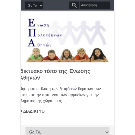
σημο διαδικτυακό τόπο της Ένωσης
τέκνων Αθηνών
μελέτη, προώθηση και επίλυση των διαφόρων θεμάτων των
ης οικογένειας και την αφύπνιση των αρμοδίων για την
αφικού προβλήματος της χώρας μας.
ΤΕΚΝΟΙ ΣΤΟ ΔΙΑΔΙΚΤΥΟ