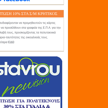
ΤΩΣΗ 10% ΣΤΑ Σ/Μ ΚΡΗΤΙΚΟΣ
ενδιαφέρονται να προμηθευτούν τις κάρτες
 να προσέλθουν στα γραφεία της Ε.Π.Α. για την
αβή τους, προσκομίζοντας τα πολυτεκνικά
άρια-ταυτότητες της οικογένειάς τους.
σότερα
ΕΔΩ