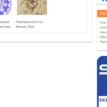
ΕΚΠ
υρισμός
Παγκόσμια εορτή της
Όσοι 
στε μας!
Μητέρας 2022
αυτές
παραλ
βιβλι
Περι