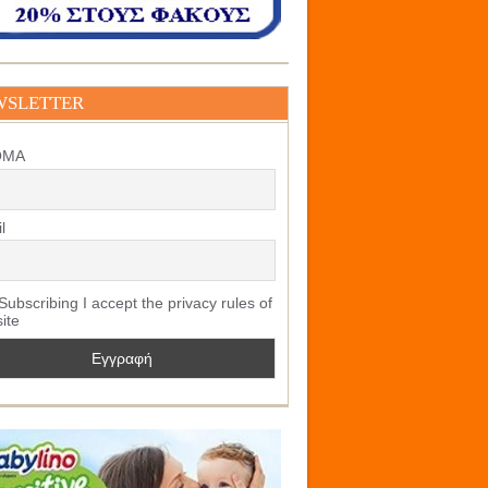
WSLETTER
ΟΜΑ
l
ubscribing I accept the privacy rules of
site