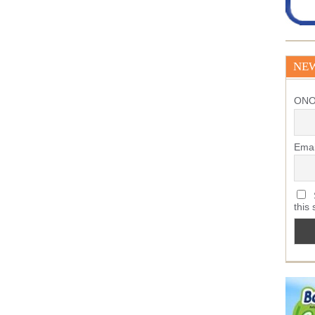
NE
ΟΝ
Emai
S
this 