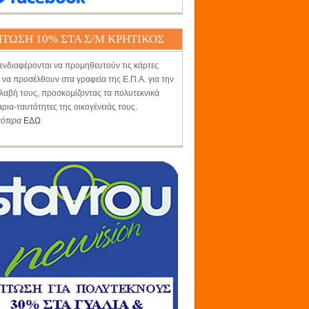
ΤΩΣΗ 10% ΣΤΑ Σ/Μ ΚΡΗΤΙΚΟΣ
ενδιαφέρονται να προμηθευτούν τις κάρτες
 να προσέλθουν στα γραφεία της Ε.Π.Α. για την
αβή τους, προσκομίζοντας τα πολυτεκνικά
άρια-ταυτότητες της οικογένειάς τους.
σότερα
ΕΔΩ