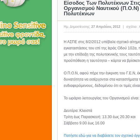
Είσοδος Των Πολυτέκνων Στις
Οργανισμού Ναυτικού (Π.Ο.Ν)
Πολυτέκνων
Ημ. Δημοσίευσης:
27 Απριλίου, 2012
|
σχόλιο :
Η ΑΣΠΕ στις 8/2/2012 υπέβαλε σχετικό αίτημ
εγκαταστάσεις του επί της Ιεράς Οδού 102α, 
με την επίδειξη της πολυτεκνικής τους ταυτό
προϋπόθεση η ταυτότητα – κάρτα να βρίσκετα
Ο Π.Ο.Ν, αφού πήρε την έγκριση του Γ.Ε.Ν, έ
δυνατότητα να εισέρχονται στα καταστήματα
ενδιαφερόμενους, δεδομένου ότι οι τιμές είν
Το ωράριο λειτουργίας του Οργανισμού είναι:
Δευτέρα: Κλειστά
Τρίτη έως Παρασκευή: 13.30 έως 20.30 και
Σάββατο 9.00 έως 16.00
Πατήστε εδώ για να διαβάσετε τον σχετικό έγ