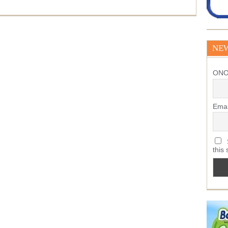
NE
ΟΝ
Emai
S
this 