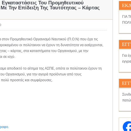
 Εγκαταστάσεις Του Προμηθευτικού
ΕΚΔ
 Με Την Επίδειξη Της Ταυτότητας – Κάρτας
ΓΙΑ 
ΠΟΛΥ
0
α στον Προμηθευτικό Οργανισμό Ναυτικού (Π.Ο.Ν) που έχει τις
ΕΓΓ
προκειμένου οι πολύτεκνοι να έχουν τη δυνατότητα να εισέρχονται,
τητας – κάρτας, στα καταστήματα του Οργανισμού, με την
Για έ
ι σε ισχύ.
εγγρα
καμε αποδεκτό το αίτημα της ΑΣΠΕ, οπότε οι πολύτεκνοι έχουν τη
 του Οργανισμού, για την αγορά προϊόντων από τους
αι πολύ προσιτές και συμφέρουσες.
ΕΓΓ
Συνδε
πατώ
γραφο
.