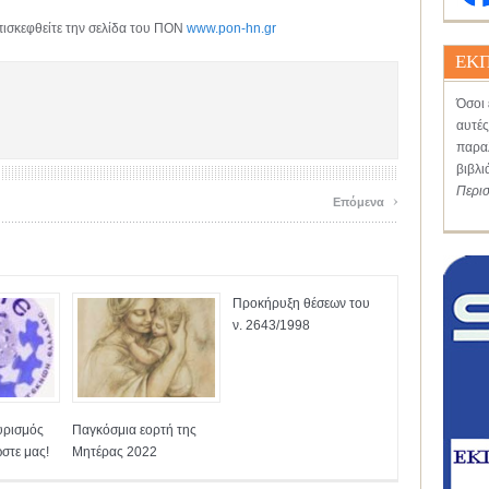
πισκεφθείτε την σελίδα του ΠΟΝ
www.pon-hn.gr
ΕΚΠ
Όσοι 
αυτές
παραλ
βιβλι
Περι
›
Επόμενα
Προκήρυξη θέσεων του
ν. 2643/1998
υρισμός
Παγκόσμια εορτή της
στε μας!
Μητέρας 2022