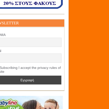
WSLETTER
ΟΜΑ
l
ubscribing I accept the privacy rules of
site