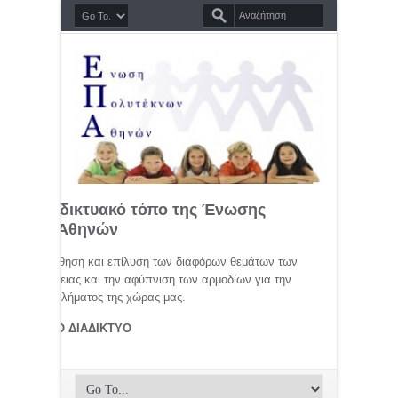
σημο διαδικτυακό τόπο της Ένωσης
τέκνων Αθηνών
μελέτη, προώθηση και επίλυση των διαφόρων θεμάτων των
ης οικογένειας και την αφύπνιση των αρμοδίων για την
αφικού προβλήματος της χώρας μας.
ΤΕΚΝΟΙ ΣΤΟ ΔΙΑΔΙΚΤΥΟ