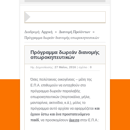
Διαδρομή:
Αρχική
»
Διανομή Προϊόντων
»
Πρόγραμμα δωρεάν διανομής οπωροκηπευτικών
Πρόγραμμα δωρεάν διανομής
οπωροκηπευτικών
Ημ. Δημοσίευσης:
27 Μαΐου, 2016
|
σχόλιο :
0
Όσες πολύτεκνες οικογένειες – μέλη της
Ε.Π.Α. επιθυμούν να ενταχθούν στο
πρόγραμμα δωρεάν παραλαβής
οπωροκηπευτικών (πορτοκάλια, μήλα,
μανταρίνια, ακτινίδια, κ.ά.), μόλις το
πρόγραμμα αυτό αρχίσει να εφαρμόζεται
και
έχουν έστω και ένα προστατευόμενο
παιδί
, να προσκομίσουν
άμεσα
στην Ε.Π.Α.: