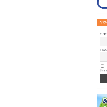
NE
ΟΝ
Emai
S
this 