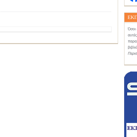
ΕΚΠ
Όσοι 
αυτές
παραλ
βιβλι
Περι