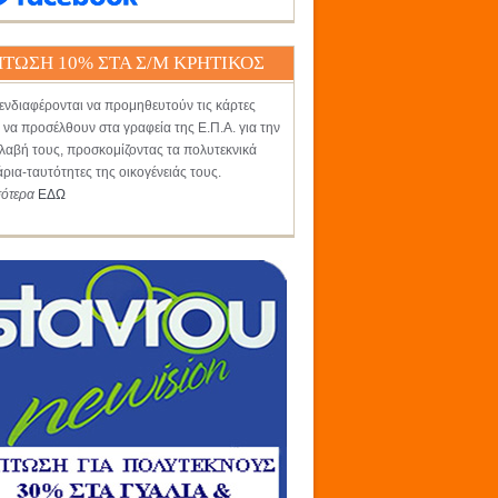
ΤΩΣΗ 10% ΣΤΑ Σ/Μ ΚΡΗΤΙΚΟΣ
ενδιαφέρονται να προμηθευτούν τις κάρτες
 να προσέλθουν στα γραφεία της Ε.Π.Α. για την
αβή τους, προσκομίζοντας τα πολυτεκνικά
άρια-ταυτότητες της οικογένειάς τους.
σότερα
ΕΔΩ