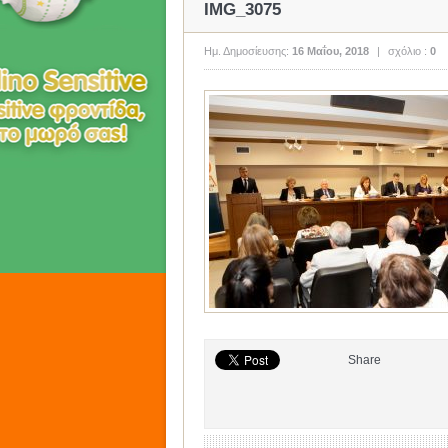
IMG_3075
Ημ. Δημοσίευσης:
16 Μαΐου, 2018
|
σχόλιο :
0
Share