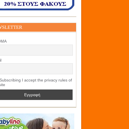
WSLETTER
ΟΜΑ
l
ubscribing I accept the privacy rules of
site