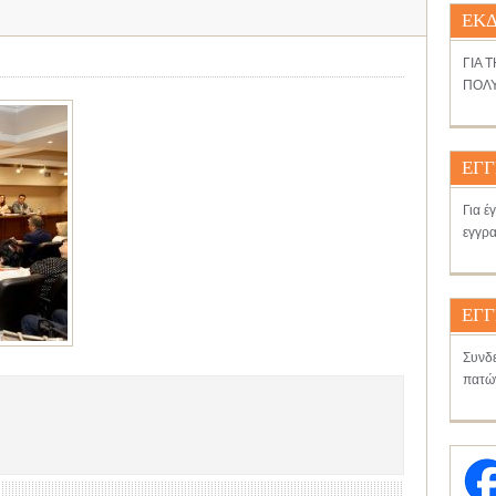
ΕΚΔ
ΓΙΑ 
ΠΟΛΥ
ΕΓΓ
Για έ
εγγρα
ΕΓΓ
Συνδε
πατώ