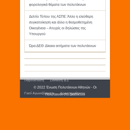
φορολογικά θέματα των πολυτέκνων
Δελτίο Τύπου της ΑΣΠΕ: Άλλο η ελεύθερη
συγκατοίκηση και άλλο η θεσμοθετημένη
Οικογένεια – Ατυχείς οι δηλώσεις της
Υπουργού
Ώρα ΔΕΘ: Δίκαια αιτήματα των πολυτέκνων
Παρουσίαση
Σύνθεση Δ.Σ
© 2022 Ένωση Πολυτέκνων Αθηνών - Οι
Γιατί Αγωνιζόμαστε
Δραστηριότητες
Πολύτεκνοι στο Διαδίκτυο
Εκδόσεις