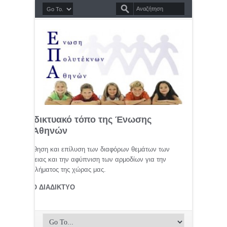
σημο διαδικτυακό τόπο της Ένωσης
τέκνων Αθηνών
μελέτη, προώθηση και επίλυση των διαφόρων θεμάτων των
ης οικογένειας και την αφύπνιση των αρμοδίων για την
αφικού προβλήματος της χώρας μας.
ΤΕΚΝΟΙ ΣΤΟ ΔΙΑΔΙΚΤΥΟ