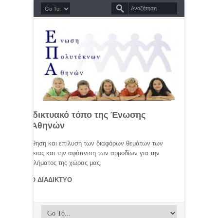
σημο διαδικτυακό τόπο της Ένωσης
τέκνων Αθηνών
μελέτη, προώθηση και επίλυση των διαφόρων θεμάτων των
ης οικογένειας και την αφύπνιση των αρμοδίων για την
αφικού προβλήματος της χώρας μας.
ΤΕΚΝΟΙ ΣΤΟ ΔΙΑΔΙΚΤΥΟ