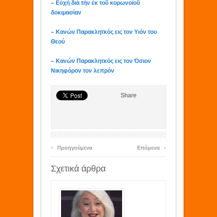
–
Εὐχὴ διὰ τὴν ἐκ τοῦ κορωνοϊοῦ
δοκιμασίαν
–
Κανών Παρακλητκός εις τον Υιόν του
Θεού
–
Κανών Παρακλητκός εις τον Όσιον
Νικηφόρον τον λεπρόν
Share
‹
›
Προηγούμενα
Επόμενα
Σχετικά άρθρα