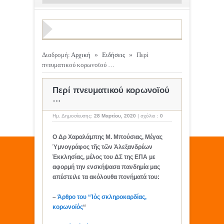
Διαδρομή:
Αρχική
»
Ειδήσεις
»
Περί
πνευματικού κορωνοϊού …
Περί πνευματικού κορωνοϊού
…
Ημ. Δημοσίευσης:
28 Μαρτίου, 2020
|
σχόλιο :
0
Ο Δρ Χαραλάμπης Μ. Μπούσιας,
Μέγας
Ὑμνογράφος τῆς τῶν Ἀλεξανδρέων
Ἐκκλησίας, μέλος του ΔΣ της ΕΠΑ με
αφορμή την ενσκήψασα πανδημία μας
απέστειλε τα ακόλουθα πονήματά του:
–
Άρθρο του “Ἰὸς σκληροκαρδίας,
κορωνοϊός
“