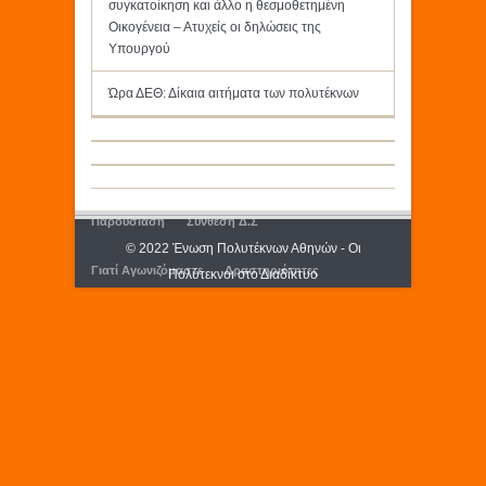
συγκατοίκηση και άλλο η θεσμοθετημένη
Οικογένεια – Ατυχείς οι δηλώσεις της
Υπουργού
Ώρα ΔΕΘ: Δίκαια αιτήματα των πολυτέκνων
Παρουσίαση
Σύνθεση Δ.Σ
© 2022 Ένωση Πολυτέκνων Αθηνών - Οι
Γιατί Αγωνιζόμαστε
Δραστηριότητες
Πολύτεκνοι στο Διαδίκτυο
Εκδόσεις