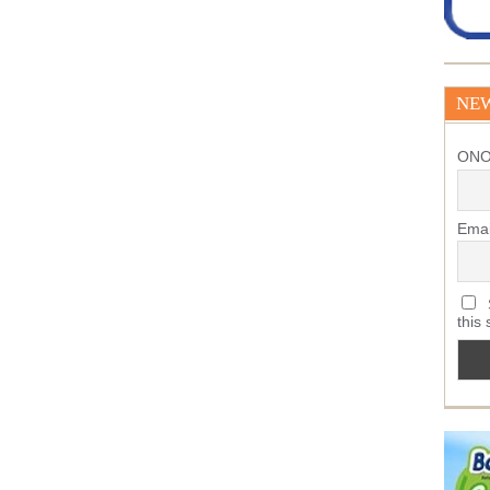
NE
ΟΝ
Emai
S
this 