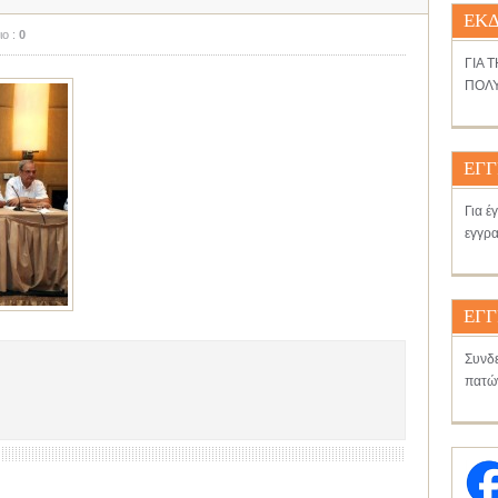
ΕΚΔ
ιο :
0
ΓΙΑ 
ΠΟΛΥ
ΕΓΓ
Για έ
εγγρα
ΕΓΓ
Συνδε
πατώ