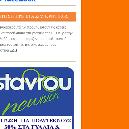
ΤΩΣΗ 10% ΣΤΑ Σ/Μ ΚΡΗΤΙΚΟΣ
ενδιαφέρονται να προμηθευτούν τις κάρτες
 να προσέλθουν στα γραφεία της Ε.Π.Α. για την
αβή τους, προσκομίζοντας τα πολυτεκνικά
άρια-ταυτότητες της οικογένειάς τους.
σότερα
ΕΔΩ