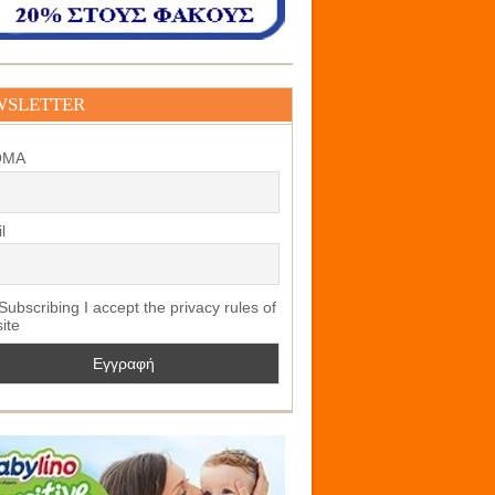
WSLETTER
ΟΜΑ
l
ubscribing I accept the privacy rules of
site