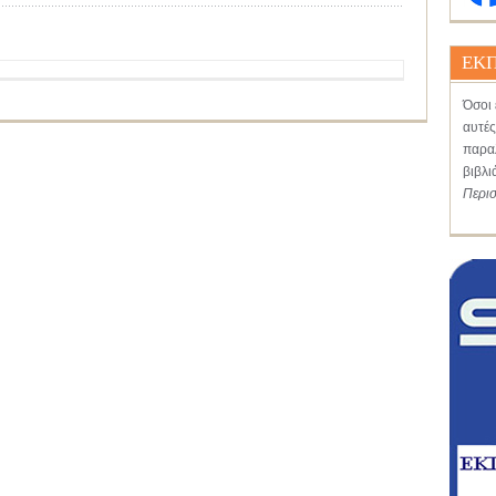
ΕΚΠ
Όσοι 
αυτές
παραλ
βιβλι
Περι