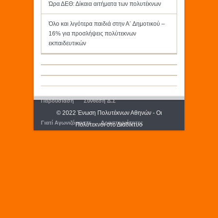
Ώρα ΔΕΘ: Δίκαια αιτήματα των πολυτέκνων
Όλο και λιγότερα παιδιά στην Α΄ Δημοτικού –
16% για προσλήψεις πολύτεκνων
εκπαιδευτικών
Παρουσίαση
Σύνθεση Δ.Σ
© 2022 Ένωση Πολυτέκνων Αθηνών - Οι
Γιατί Αγωνιζόμαστε
Δραστηριότητες
Πολύτεκνοι στο Διαδίκτυο
Εκδόσεις