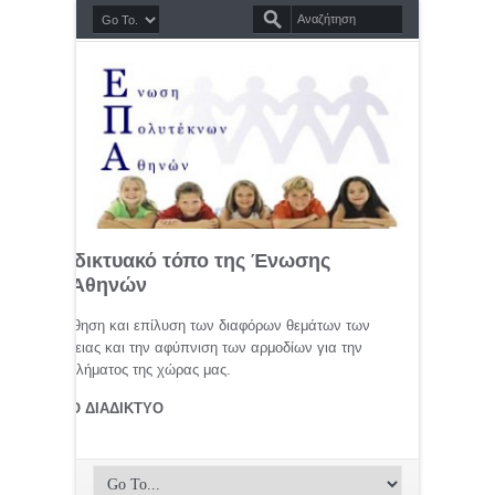
σημο διαδικτυακό τόπο της Ένωσης
τέκνων Αθηνών
μελέτη, προώθηση και επίλυση των διαφόρων θεμάτων των
ης οικογένειας και την αφύπνιση των αρμοδίων για την
αφικού προβλήματος της χώρας μας.
ΤΕΚΝΟΙ ΣΤΟ ΔΙΑΔΙΚΤΥΟ