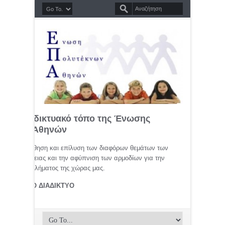
σημο διαδικτυακό τόπο της Ένωσης
τέκνων Αθηνών
μελέτη, προώθηση και επίλυση των διαφόρων θεμάτων των
ης οικογένειας και την αφύπνιση των αρμοδίων για την
αφικού προβλήματος της χώρας μας.
ΤΕΚΝΟΙ ΣΤΟ ΔΙΑΔΙΚΤΥΟ