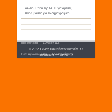
Δελτίο Τύπου της ΑΣΠΕ για άμεσες
παρεμβάσεις για το δημογραφικό
Παρουσίαση
Σύνθεση Δ.Σ
© 2022 Ένωση Πολυτέκνων Αθηνών - Οι
Γιατί Αγωνιζόμαστε
Δραστηριότητες
Πολύτεκνοι στο Διαδίκτυο
Εκδόσεις