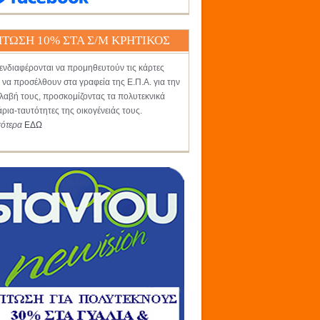
ΤΩΣΗ 10% ΣΤΑ Σ/Μ ΚΡΗΤΙΚΟΣ
ενδιαφέρονται να προμηθευτούν τις κάρτες
 να προσέλθουν στα γραφεία της Ε.Π.Α. για την
αβή τους, προσκομίζοντας τα πολυτεκνικά
άρια-ταυτότητες της οικογένειάς τους.
σότερα
ΕΔΩ