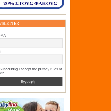
WSLETTER
ΟΜΑ
l
ubscribing I accept the privacy rules of
site