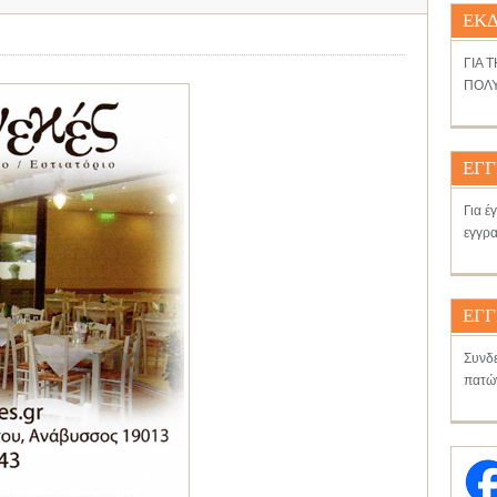
ΕΚΔ
ΓΙΑ 
ΠΟΛΥ
ΕΓΓ
Για έ
εγγρα
ΕΓΓ
Συνδε
πατώ