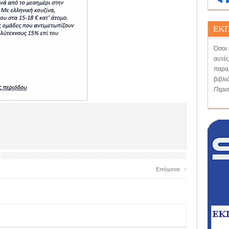
ΕΚΠ
Όσοι 
αυτές
παραλ
βιβλι
Περι
›
Επόμενα