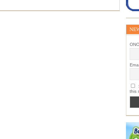
NE
ΟΝ
Emai
S
this 