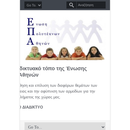
σημο διαδικτυακό τόπο της Ένωσης
τέκνων Αθηνών
μελέτη, προώθηση και επίλυση των διαφόρων θεμάτων των
ης οικογένειας και την αφύπνιση των αρμοδίων για την
αφικού προβλήματος της χώρας μας.
ΤΕΚΝΟΙ ΣΤΟ ΔΙΑΔΙΚΤΥΟ