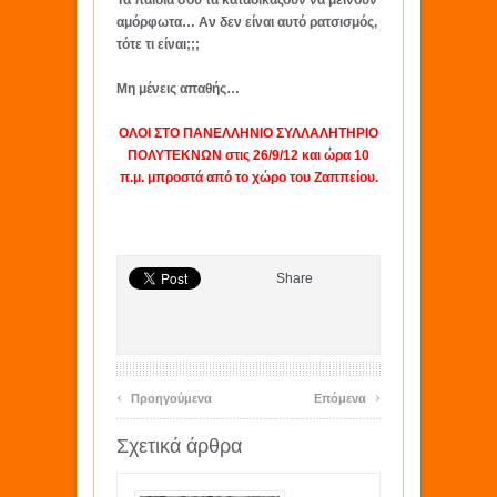
Τα παιδιά σου τα καταδικάζουν να μείνουν
αμόρφωτα… Αν δεν είναι αυτό ρατσισμός,
τότε τι είναι;;;
Μη μένεις απαθής…
ΟΛΟΙ ΣΤΟ ΠΑΝΕΛΛΗΝΙΟ ΣΥΛΛΑΛΗΤΗΡΙΟ
ΠΟΛΥΤΕΚΝΩΝ στις 26/9/12 και ώρα 10
π.μ. μπροστά από το χώρο του Ζαππείου.
Share
‹
›
Προηγούμενα
Επόμενα
Σχετικά άρθρα