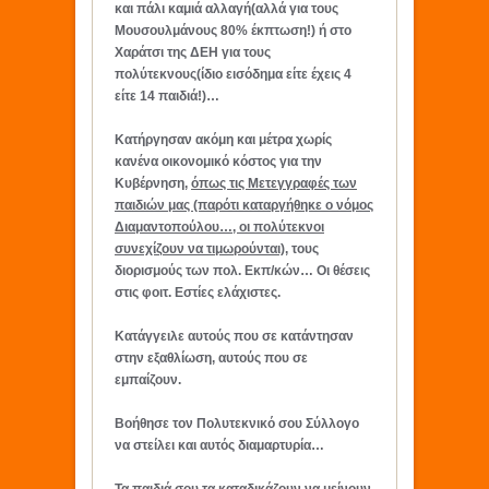
και πάλι καμιά αλλαγή(αλλά για τους
Μουσουλμάνους 80% έκπτωση!) ή στο
Χαράτσι της ΔΕΗ για τους
πολύτεκνους(ίδιο εισόδημα είτε έχεις 4
είτε 14 παιδιά!)…
Κατήργησαν ακόμη και μέτρα χωρίς
κανένα οικονομικό κόστος για την
Κυβέρνηση,
όπως τις Μετεγγραφές των
παιδιών μας (παρότι καταργήθηκε ο νόμος
Διαμαντοπούλου…, οι πολύτεκνοι
συνεχίζουν να τιμωρούνται)
, τους
διορισμούς των πολ. Εκπ/κών… Οι θέσεις
στις φοιτ. Εστίες ελάχιστες.
Κατάγγειλε αυτούς που σε κατάντησαν
στην εξαθλίωση, αυτούς που σε
εμπαίζουν.
Βοήθησε τον Πολυτεκνικό σου Σύλλογο
να στείλει και αυτός διαμαρτυρία…