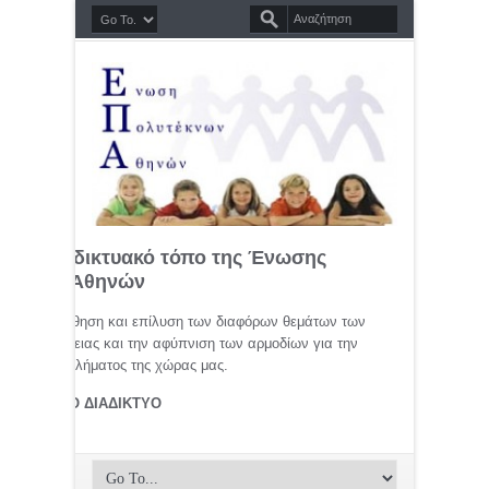
σημο διαδικτυακό τόπο της Ένωσης
τέκνων Αθηνών
μελέτη, προώθηση και επίλυση των διαφόρων θεμάτων των
ης οικογένειας και την αφύπνιση των αρμοδίων για την
αφικού προβλήματος της χώρας μας.
ΤΕΚΝΟΙ ΣΤΟ ΔΙΑΔΙΚΤΥΟ