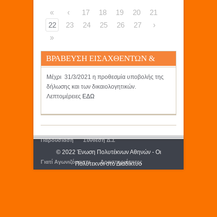
«
‹
17
18
19
20
21
22
23
24
25
26
27
›
»
ΒΡΑΒΕΥΣΗ ΕΙΣΑΧΘΕΝΤΩΝ &
ΠΤΥΧΙΟΥΧΩΝ 2020 & 2021
Μέχρι 31/3/2021 η προθεσμία υποβολής της
δήλωσης και των δικαιολογητικών.
Λεπτομέρειες
ΕΔΩ
Παρουσίαση
Σύνθεση Δ.Σ
© 2022 Ένωση Πολυτέκνων Αθηνών - Οι
Γιατί Αγωνιζόμαστε
Δραστηριότητες
Πολύτεκνοι στο Διαδίκτυο
Εκδόσεις