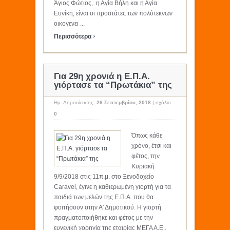
Άγιος Φώτιος, η Αγία Βήλη και η Αγία
Ευνίκη, είναι οι προστάτες των πολύτεκνων
οικογενει ...
›
Περισσότερα
Για 29η χρονιά η Ε.Π.Α.
γιόρτασε τα “Πρωτάκια” της
Ημ. Δημοσίευσης:
26 Σεπτεμβρίου, 2018
|
σχόλιο :
0
Όπως κάθε
χρόνο, έτσι και
φέτος, την
Κυριακή
9/9/2018 στις 11π.μ. στο Ξενοδοχείο
Caravel, έγινε η καθιερωμένη γιορτή για τα
παιδιά των μελών της Ε.Π.Α. που θα
φοιτήσουν στην Α΄Δημοτικού. Η γιορτή
πραγματοποιήθηκε και φέτος με την
ευγενική χορηγία της εταιρίας ΜΕΓΑ Α.Ε.,