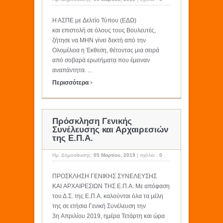
Η ΑΣΠΕ με Δελτίο Τύπου (ΕΔΩ)
και επιστολή σε όλους τους Βουλευτές,
ζήτησε να ΜΗΝ γίνει δεκτή από την
Ολομέλεια η Έκθεση, θέτοντας μια σειρά
από σοβαρά ερωτήματα που έμειναν
αναπάντητα. ...
›
Περισσότερα
Πρόσκληση Γενικής
Συνέλευσης και Αρχαιρεσιών
της Ε.Π.Α.
Ημ. Δημοσίευσης:
05 Μαρτίου, 2019
|
σχόλιο :
0
ΠΡΟΣΚΛΗΣΗ ΓΕΝΙΚΗΣ ΣΥΝΕΛΕΥΣΗΣ
ΚΑΙ ΑΡΧΑΙΡΕΣΙΩΝ ΤΗΣ Ε.Π.Α. Με απόφαση
του Δ.Σ. της Ε.Π.Α. καλούνται όλα τα μέλη
της σε ετήσια Γενική Συνέλευση την
3η Απριλίου 2019, ημέρα Τετάρτη και ώρα