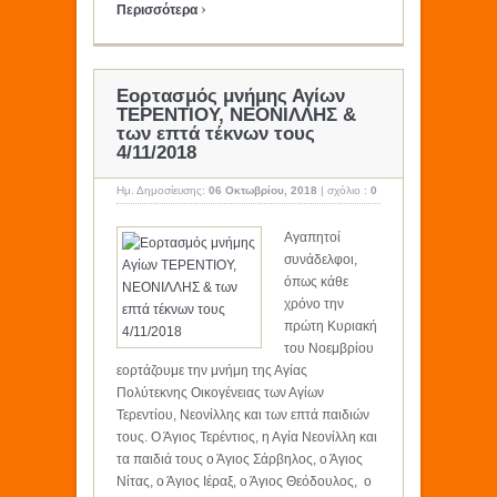
›
Περισσότερα
Εορτασμός μνήμης Αγίων
ΤΕΡΕΝΤΙΟΥ, ΝΕΟΝΙΛΛΗΣ &
των επτά τέκνων τους
4/11/2018
Ημ. Δημοσίευσης:
06 Οκτωβρίου, 2018
|
σχόλιο :
0
Αγαπητοί
συνάδελφοι,
όπως κάθε
χρόνο την
πρώτη Κυριακή
του Νοεμβρίου
εορτάζουμε την μνήμη της Αγίας
Πολύτεκνης Οικογένειας των Αγίων
Τερεντίου, Νεονίλλης και των επτά παιδιών
τους. Ο Άγιος Τερέντιος, η Αγία Νεονίλλη και
τα παιδιά τους ο Άγιος Σάρβηλος, ο Άγιος
Νίτας, ο Άγιος Ιέραξ, ο Άγιος Θεόδουλος, ο