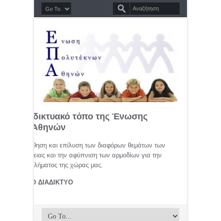
σημο διαδικτυακό τόπο της Ένωσης
τέκνων Αθηνών
μελέτη, προώθηση και επίλυση των διαφόρων θεμάτων των
ης οικογένειας και την αφύπνιση των αρμοδίων για την
αφικού προβλήματος της χώρας μας.
ΤΕΚΝΟΙ ΣΤΟ ΔΙΑΔΙΚΤΥΟ