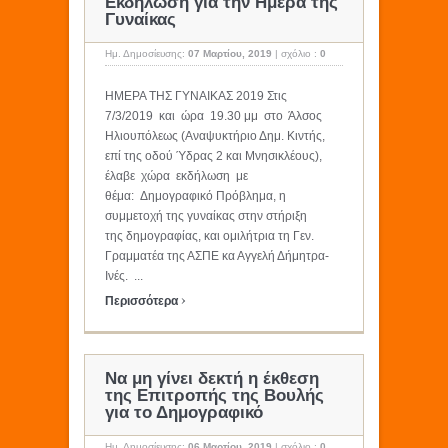
Εκδήλωση για την Ημέρα της
Γυναίκας
Ημ. Δημοσίευσης:
07 Μαρτίου, 2019
|
σχόλιο :
0
ΗΜΕΡΑ ΤΗΣ ΓΥΝΑΙΚΑΣ 2019 Στις
7/3/2019 και ώρα 19.30 μμ στο Άλσος
Ηλιουπόλεως (Αναψυκτήριο Δημ. Κιντής,
επί της οδού Ύδρας 2 και Μνησικλέους),
έλαβε χώρα εκδήλωση με
θέμα: Δημογραφικό Πρόβλημα, η
συμμετοχή της γυναίκας στην στήριξη
της δημογραφίας, και ομιλήτρια τη Γεν.
Γραμματέα της ΑΣΠΕ κα Αγγελή Δήμητρα-
Ινές. ...
›
Περισσότερα
Να μη γίνει δεκτή η έκθεση
της Επιτροπής της Βουλής
για το Δημογραφικό
Ημ. Δημοσίευσης:
06 Μαρτίου, 2019
|
σχόλιο :
0