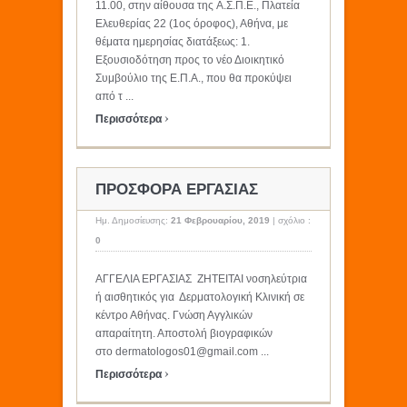
11.00, στην αίθουσα της Α.Σ.Π.Ε., Πλατεία
Ελευθερίας 22 (1ος όροφος), Αθήνα, με
θέματα ημερησίας διατάξεως: 1.
Εξουσιοδότηση προς το νέο Διοικητικό
Συμβούλιο της Ε.Π.Α., που θα προκύψει
από τ ...
›
Περισσότερα
ΠΡΟΣΦΟΡΑ ΕΡΓΑΣΙΑΣ
Ημ. Δημοσίευσης:
21 Φεβρουαρίου, 2019
|
σχόλιο :
0
ΑΓΓΕΛΙΑ ΕΡΓΑΣΙΑΣ ΖΗΤΕΙΤΑΙ νοσηλεύτρια
ή αισθητικός για Δερματολογική Κλινική σε
κέντρο Αθήνας. Γνώση Αγγλικών
απαραίτητη. Αποστολή βιογραφικών
στο dermatologos01@gmail.com ...
›
Περισσότερα