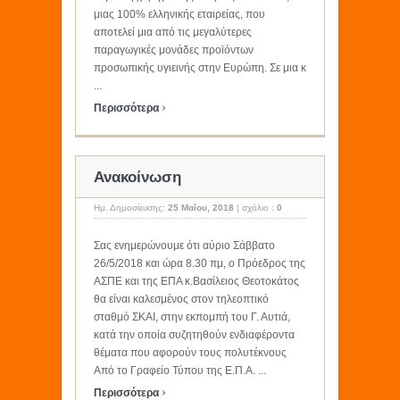
μιας 100% ελληνικής εταιρείας, που
αποτελεί μια από τις μεγαλύτερες
παραγωγικές μονάδες προϊόντων
προσωπικής υγιεινής στην Ευρώπη. Σε μια κ
...
›
Περισσότερα
Ανακοίνωση
Ημ. Δημοσίευσης:
25 Μαΐου, 2018
|
σχόλιο :
0
Σας ενημερώνουμε ότι αύριο Σάββατο
26/5/2018 και ώρα 8.30 πμ, ο Πρόεδρος της
ΑΣΠΕ και της ΕΠΑ κ.Βασίλειος Θεοτοκάτος
θα είναι καλεσμένος στον τηλεοπτικό
σταθμό ΣΚΑΙ, στην εκπομπή του Γ. Αυτιά,
κατά την οποία συζητηθούν ενδιαφέροντα
θέματα που αφορούν τους πολυτέκνους
Από το Γραφείο Τύπου της Ε.Π.Α. ...
›
Περισσότερα