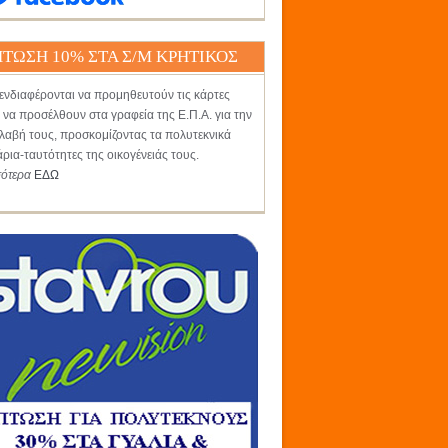
ΤΩΣΗ 10% ΣΤΑ Σ/Μ ΚΡΗΤΙΚΟΣ
ενδιαφέρονται να προμηθευτούν τις κάρτες
 να προσέλθουν στα γραφεία της Ε.Π.Α. για την
αβή τους, προσκομίζοντας τα πολυτεκνικά
άρια-ταυτότητες της οικογένειάς τους.
σότερα
ΕΔΩ