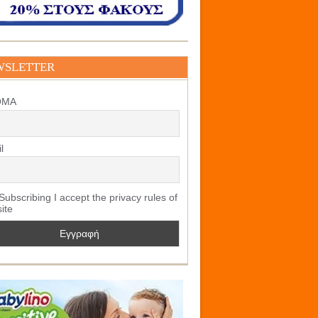
WSLETTER
ΟΜΑ
l
ubscribing I accept the privacy rules of
site