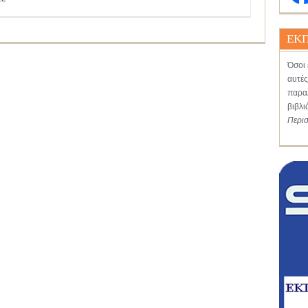
ΕΚΠ
Όσοι 
αυτές
παραλ
βιβλι
Περι