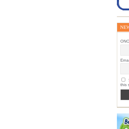
NE
ΟΝ
Emai
S
this 