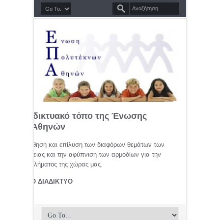
σημο διαδικτυακό τόπο της Ένωσης
τέκνων Αθηνών
μελέτη, προώθηση και επίλυση των διαφόρων θεμάτων των
ης οικογένειας και την αφύπνιση των αρμοδίων για την
αφικού προβλήματος της χώρας μας.
ΤΕΚΝΟΙ ΣΤΟ ΔΙΑΔΙΚΤΥΟ