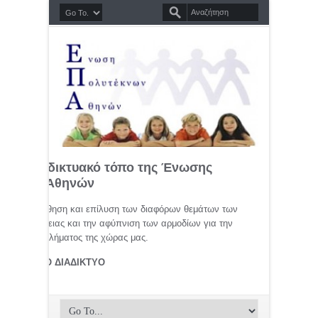
σημο διαδικτυακό τόπο της Ένωσης
τέκνων Αθηνών
μελέτη, προώθηση και επίλυση των διαφόρων θεμάτων των
ης οικογένειας και την αφύπνιση των αρμοδίων για την
αφικού προβλήματος της χώρας μας.
ΤΕΚΝΟΙ ΣΤΟ ΔΙΑΔΙΚΤΥΟ