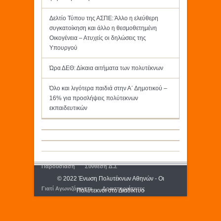
Δελτίο Τύπου της ΑΣΠΕ: Άλλο η ελεύθερη
συγκατοίκηση και άλλο η θεσμοθετημένη
Οικογένεια – Ατυχείς οι δηλώσεις της
Υπουργού
Ώρα ΔΕΘ: Δίκαια αιτήματα των πολυτέκνων
Όλο και λιγότερα παιδιά στην Α΄ Δημοτικού –
16% για προσλήψεις πολύτεκνων
εκπαιδευτικών
Παρουσίαση
Σύνθεση Δ.Σ
© 2022 Ένωση Πολυτέκνων Αθηνών - Οι
Γιατί Αγωνιζόμαστε
Δραστηριότητες
Πολύτεκνοι στο Διαδίκτυο
Εκδόσεις