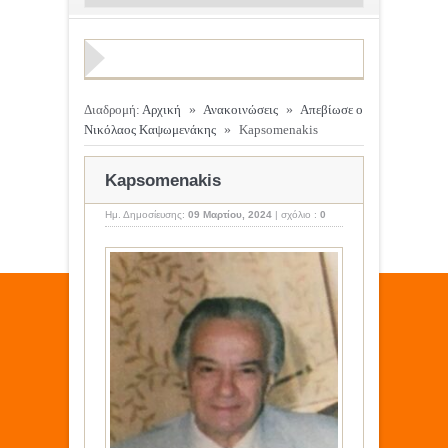
Διαδρομή:
Αρχική
»
Ανακοινώσεις
»
Απεβίωσε ο
Νικόλαος Καψωμενάκης
»
Kapsomenakis
Kapsomenakis
Ημ. Δημοσίευσης:
09 Μαρτίου, 2024
|
σχόλιο :
0