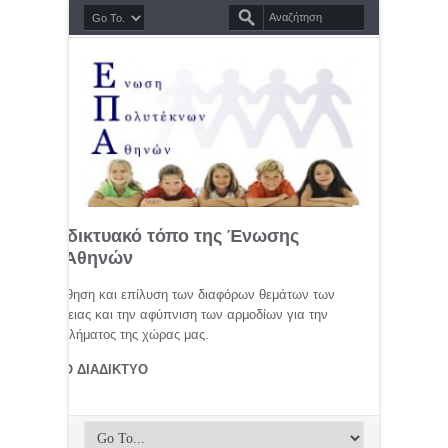
σημο διαδικτυακό τόπο της Ένωσης
τέκνων Αθηνών
μελέτη, προώθηση και επίλυση των διαφόρων θεμάτων των
ης οικογένειας και την αφύπνιση των αρμοδίων για την
αφικού προβλήματος της χώρας μας.
ΤΕΚΝΟΙ ΣΤΟ ΔΙΑΔΙΚΤΥΟ