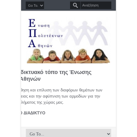
σημο διαδικτυακό τόπο της Ένωσης
τέκνων Αθηνών
μελέτη, προώθηση και επίλυση των διαφόρων θεμάτων των
ης οικογένειας και την αφύπνιση των αρμοδίων για την
αφικού προβλήματος της χώρας μας.
ΤΕΚΝΟΙ ΣΤΟ ΔΙΑΔΙΚΤΥΟ