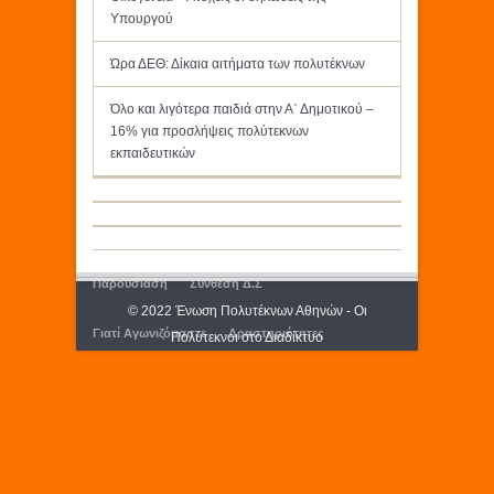
Υπουργού
Ώρα ΔΕΘ: Δίκαια αιτήματα των πολυτέκνων
Όλο και λιγότερα παιδιά στην Α΄ Δημοτικού –
16% για προσλήψεις πολύτεκνων
εκπαιδευτικών
Παρουσίαση
Σύνθεση Δ.Σ
© 2022 Ένωση Πολυτέκνων Αθηνών - Οι
Γιατί Αγωνιζόμαστε
Δραστηριότητες
Πολύτεκνοι στο Διαδίκτυο
Εκδόσεις