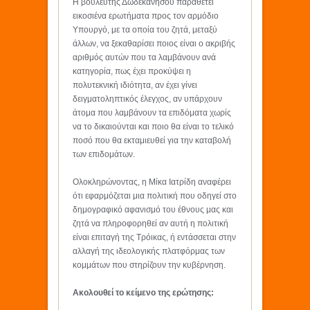
Η βουλευτής Δωδεκανήσου παραθέτει
εικοσιένα ερωτήματα προς τον αρμόδιο
Υπουργό, με τα οποία του ζητά, μεταξύ
άλλων, να ξεκαθαρίσει ποιος είναι ο ακριβής
αριθμός αυτών που τα λαμβάνουν ανά
κατηγορία, πως έχει προκύψει η
πολυτεκνική ιδιότητα, αν έχει γίνει
δειγματοληπτικός έλεγχος, αν υπάρχουν
άτομα που λαμβάνουν τα επιδόματα χωρίς
να το δικαιούνται και ποιο θα είναι το τελικό
ποσό που θα εκταμιευθεί για την καταβολή
των επιδομάτων.
Ολοκληρώνοντας, η Μίκα Ιατρίδη αναφέρει
ότι εφαρμόζεται μια πολιτική που οδηγεί στο
δημογραφικό αφανισμό του έθνους μας και
ζητά να πληροφορηθεί αν αυτή η πολιτική
είναι επιταγή της Τρόικας, ή εντάσσεται στην
αλλαγή της ιδεολογικής πλατφόρμας των
κομμάτων που στηρίζουν την κυβέρνηση.
Ακολουθεί το κείμενο της ερώτησης: