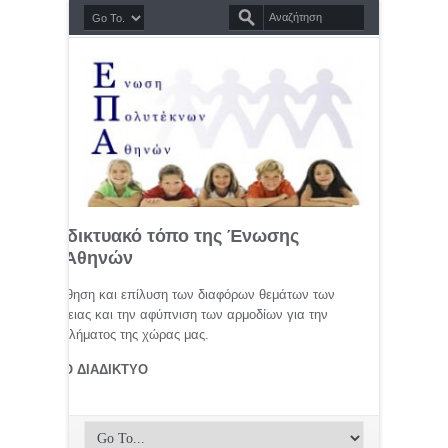
σημο διαδικτυακό τόπο της Ένωσης
τέκνων Αθηνών
μελέτη, προώθηση και επίλυση των διαφόρων θεμάτων των
ης οικογένειας και την αφύπνιση των αρμοδίων για την
αφικού προβλήματος της χώρας μας.
ΤΕΚΝΟΙ ΣΤΟ ΔΙΑΔΙΚΤΥΟ