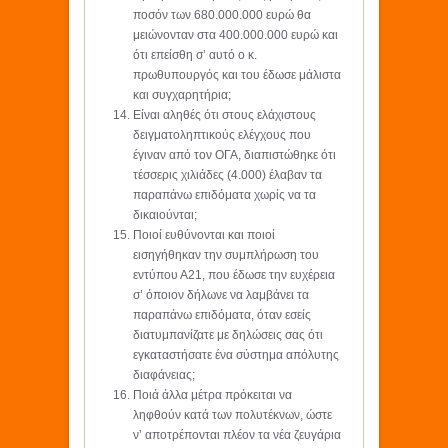
ποσόν των 680.000.000 ευρώ θα
μειώνονταν στα 400.000.000 ευρώ και
ότι επείσθη σ’ αυτό ο κ.
πρωθυπουργός και του έδωσε μάλιστα
και συγχαρητήρια;
Είναι αληθές ότι στους ελάχιστους
δειγματοληπτικούς ελέγχους που
έγιναν από τον ΟΓΑ, διαπιστώθηκε ότι
τέσσερις χιλιάδες (4.000) έλαβαν τα
παραπάνω επιδόματα χωρίς να τα
δικαιούνται;
Ποιοί ευθύνονται και ποιοί
εισηγήθηκαν την συμπλήρωση του
εντύπου Α21, που έδωσε την ευχέρεια
σ’ όποιον δήλωνε να λαμβάνει τα
παραπάνω επιδόματα, όταν εσείς
διατυμπανίζατε με δηλώσεις σας ότι
εγκαταστήσατε ένα σύστημα απόλυτης
διαφάνειας;
Ποιά άλλα μέτρα πρόκειται να
ληφθούν κατά των πολυτέκνων, ώστε
ν’ αποτρέπονται πλέον τα νέα ζευγάρια