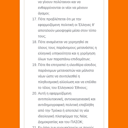
να γίνουν πολύτεκνοι και να
ενθαρρύνονται οι νέοι να μένουν
άγαμοι;
Πότε προβλέπεται ότι με την
εφαρμοζόμενη πολιτική οι Έλληνες θ’
αποτελούν μειοψηφία μέσα στον τόπο
τους;
Πότε αναμένεται να χορηγηθεί σε
όλους τους παράνομους μετανάστες η
ελληνική υπηκοότητα και η χορήγηση
όλων των παραπάνω επιδομάτων;
Πότε θα επιτραπεί η ελευθέρα είσοδος
παράνομων μεταναστών και μάλιστα
νέων ώστε να συντελεσθεί η
πληθυσμιακή αλλοίωση και να επέλθει
το τέλος του Ελληνικού Έθνους;
Αυτή η εφαρμοζόμενη
αντιπολυτεκνική, αντιοικογενειακή και
αντιδημογραφική πολιτική επεβλήθη
από την Τρόικα ή αποτελεί τη νέα
ιδεολογική πλατφόρμα της Νέας
Δημοκρατίας και του ΠΑΣΟΚ;
Εν όψει των ευρωεκλογών με ποιούς