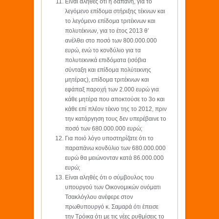
Είναι αληθές ότι η δαπάνη, για το
λεγόμενο επίδομα στήριξης τέκνων και
το λεγόμενο επίδομα τριτέκνων και
πολυτέκνων, για το έτος 2013 θ’
ανέλθει στο ποσό των 800.000.000
ευρώ, ενώ το κονδύλιο για τα
πολυτεκνικά επιδόματα (ισόβια
σύνταξη και επίδομα πολύτεκνης
μητέρας), επίδομα τριτέκνων και
εφάπαξ παροχή των 2.000 ευρώ για
κάθε μητέρα που αποκτούσε το 3ο και
κάθε επί πλέον τέκνο της το 2012, πριν
την κατάργηση τους δεν υπερέβαινε το
ποσό των 680.000.000 ευρώ;
Για ποιό λόγο υποστηρίζατε ότι το
παραπάνω κονδύλιο των 680.000.000
ευρώ θα μειώνονταν κατά 86.000.000
ευρώ;
Είναι αληθές ότι ο σύμβουλος του
υπουργού των Οικονομικών ονόματι
Τσακλόγλου ανέφερε στον
πρωθυπουργό κ. Σαμαρά ότι έπεισε
την Τρόικα ότι με τις νέες ρυθμίσεις το